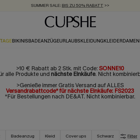
SUMMER SALE:
BIS ZU 50% RABATT
>>
ZUM NEWSLETTER:
KOSTENLOSER VERSAND AB 89 €
BIS ZU -20% EXTRA ERHALTEN
>>
>>
KTAGE
BIKINIS
BADEANZÜGE
URLAUBSKLEIDUNG
KLEIDER
DAMEN
>10 € Rabatt ab 2 Stk. mit Code:
SONNE10
ür alle Produkte und
nächste Einkäufe
. Nicht kombinierb
>Genieße immer Gratis Versand auf ALLES
Versandrabattcode* für nächste Einkäufe: FS2023
*Für Bestellungen nach DE&AT. Nicht kombinierbar.
t
Badeanzug
Kleid
Cover ups
Schwarz
Filter