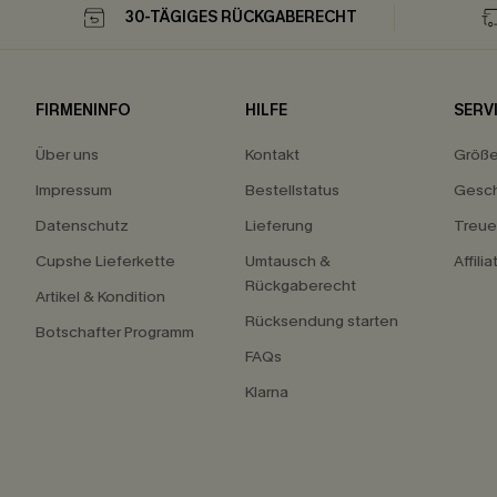
30-TÄGIGES RÜCKGABERECHT
FIRMENINFO
HILFE
SERV
Über uns
Kontakt
Größ
Impressum
Bestellstatus
Gesch
Datenschutz
Lieferung
Treu
Cupshe Lieferkette
Umtausch &
Affili
Rückgaberecht
Artikel & Kondition
Rücksendung starten
Botschafter Programm
FAQs
Klarna