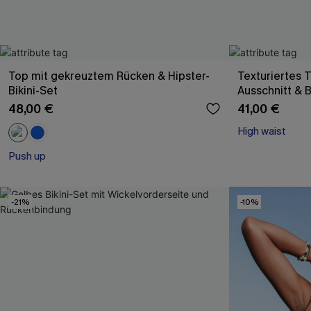
Top mit gekreuztem Rücken & Hipster-
Texturiertes T
Bikini-Set
Ausschnitt & B
48,00 €
41,00 €
High waist
Push up
-21%
-10%