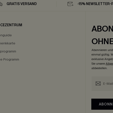
GRATIS VERSAND
-15% NEWSLETTER-
ICEZENTRUM
ABON
enguide
OHN
enkkarte
Abonnieren und 
eprogramm
einmal gültig. W
ate Programm
exklusive Angeb
Sie unsere
Allg
abbestellen.
ABONN