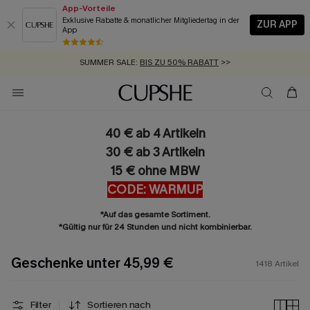
App-Vorteile
Exklusive Rabatte & monatlicher Mitgliedertag in der
ZUR APP
App
GRATIS MASSBAND MIT JEDEM SCHNELLVERSAND-ARTIKEL >>
SUMMER SALE:
BIS ZU 50% RABATT
>>
ZUM NEWSLETTER:
BIS ZU -20% EXTRA ERHALTEN
>>
KOSTENLOSER VERSAND AB 89 €
>>
40 € ab 4 Artikeln
30 € ab 3 Artikeln
15 € ohne MBW
CODE: WARMUP
*Auf das gesamte Sortiment.
*Gültig nur für 24 Stunden und nicht kombinierbar.
Geschenke unter 45,99 €
1418
Artikel
Filter
Sortieren nach