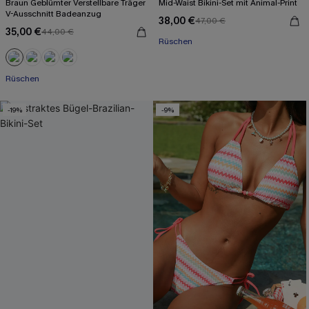
Braun Geblümter Verstellbare Träger
Mid-Waist Bikini-Set mit Animal-Print
V-Ausschnitt Badeanzug
38,00 €
47,00 €
35,00 €
44,00 €
Rüschen
Rüschen
-19%
-9%