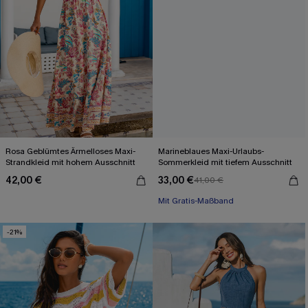
Rosa Geblümtes Ärmelloses Maxi-
Marineblaues Maxi-Urlaubs-
Strandkleid mit hohem Ausschnitt
Sommerkleid mit tiefem Ausschnitt
42,00 €
33,00 €
41,00 €
Mit Gratis-Maßband
Festlich
Mit Gratis-Maßband
-21%