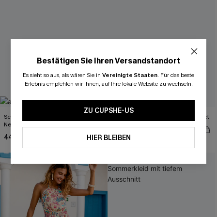
Bestätigen Sie Ihren Versandstandort
Es sieht so aus, als wären Sie in
Vereinigte Staaten
.
Für das beste
Erlebnis empfehlen wir Ihnen, auf Ihre lokale Website zu wechseln.
ZU CUPSHE-US
Schwarzer Tiefer Ausschnitt
Grünes Farbblock Triangel-Bikini-Set
Neckholder-Monokini-Badeanzug
41,00 €
44,00 €
HIER BLEIBEN
-20%