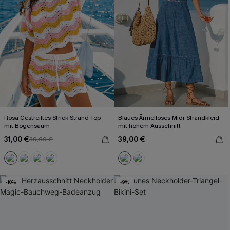
Rosa Gestreiftes Strick-Strand-Top
Blaues Ärmelloses Midi-Strandkleid
mit Bogensaum
mit hohem Ausschnitt
31,00 €
39,00 €
39,00 €
-10%
-9%