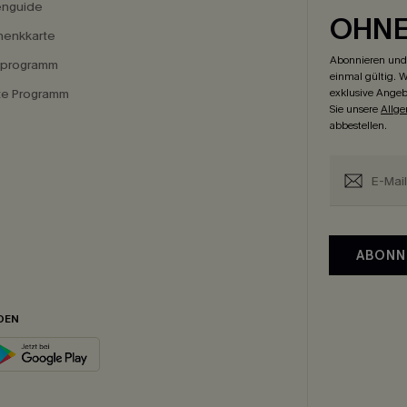
enguide
OHN
enkkarte
Abonnieren und 
eprogramm
einmal gültig. W
ate Programm
exklusive Angeb
Sie unsere
Allg
abbestellen.
ABONN
DEN