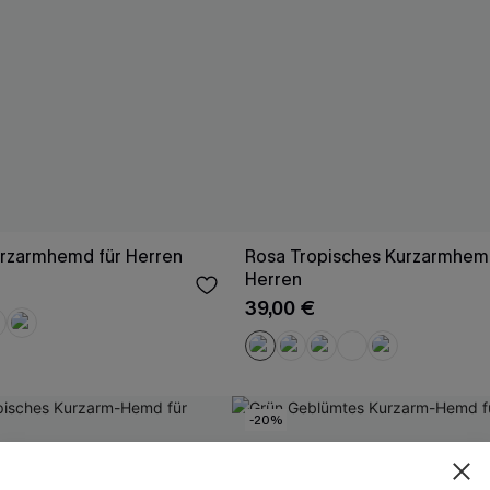
urzarmhemd für Herren
Rosa Tropisches Kurzarmhem
Herren
39,00 €
-20%