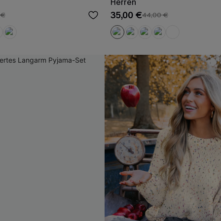
Herren
35,00 €
 €
44,00 €