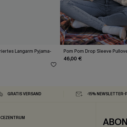
riertes Langarm Pyjama-
Pom Pom Drop Sleeve Pullov
46,00 €
GRATIS VERSAND
-15% NEWSLETTER-
ICEZENTRUM
ABON