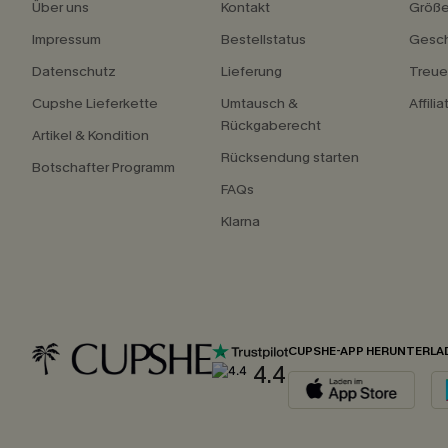
Über uns
Kontakt
Größ
Impressum
Bestellstatus
Gesch
Datenschutz
Lieferung
Treu
Cupshe Lieferkette
Umtausch &
Affili
Rückgaberecht
Artikel & Kondition
Rücksendung starten
Botschafter Programm
FAQs
Klarna
CUPSHE-APP HERUNTERLA
4.4