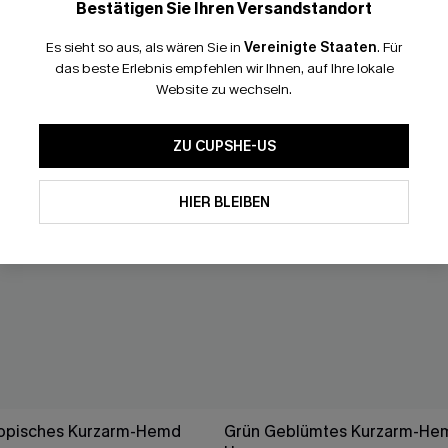
Bestätigen Sie Ihren Versandstandort
Es sieht so aus, als wären Sie in
Vereinigte Staaten
.
Für
das beste Erlebnis empfehlen wir Ihnen, auf Ihre lokale
Website zu wechseln.
ZU CUPSHE-US
HIER BLEIBEN
ropisches Kurzarm-Hemd
Grün Geblümtes Kurzarm-Hem