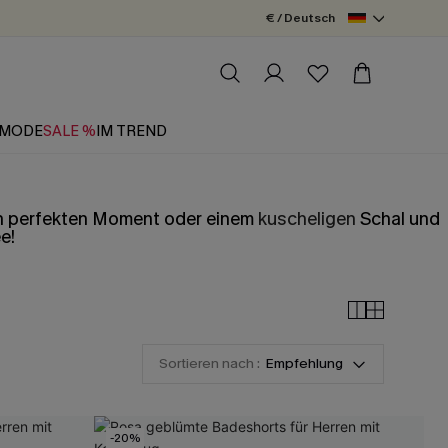
€ / Deutsch
MODE
SALE %
IM TREND
inen perfekten Moment oder einem
kuscheligen
Schal und
e!
Sortieren nach :
Empfehlung
-20%