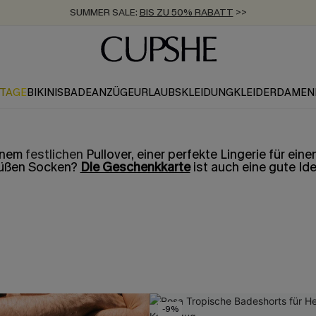
SUMMER SALE:
BIS ZU 50% RABATT
>>
ZUM NEWSLETTER:
KOSTENLOSER VERSAND AB 89 €
BIS ZU -20% EXTRA ERHALTEN
>>
>>
KTAGE
BIKINIS
BADEANZÜGE
URLAUBSKLEIDUNG
KLEIDER
DAMEN
einem
festlichen
Pullover, einer perfekte Lingerie für e
üßen Socken?
Die Geschenkkarte
ist auch eine gute Ide
-9%