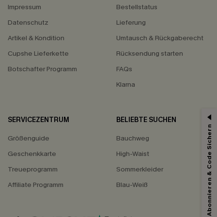
Impressum
Bestellstatus
Datenschutz
Lieferung
Artikel & Kondition
Umtausch & Rückgaberecht
Cupshe Lieferkette
Rücksendung starten
Botschafter Programm
FAQs
Klarna
SERVICEZENTRUM
BELIEBTE SUCHEN
Abonnieren & Code Sichern
15% ERHALTEN
Größenguide
Bauchweg
15% ohne MBW für E-Mail-Abonnenten.
Geschenkkarte
High-Waist
*Ein Code pro Bestellung. Jeder Code ist einmal gültig.
Treueprogramm
Sommerkleider
Affiliate Programm
Blau-Weiß
Mit dem Klick auf diese Schaltfläche erklären Sie sich damit einverstanden,
exklusive Werbeaktionen und Updates von Cupshe per E-Mail zu erhalten.