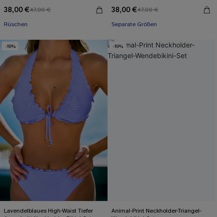
38,00 €
38,00 €
47,00 €
47,00 €
Rüschen
Separate Größen
-19%
-19%
Lavendelblaues High-Waist Tiefer
Animal-Print Neckholder-Triangel-