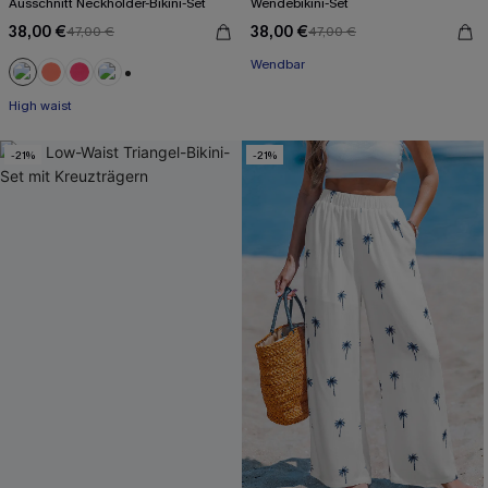
Ausschnitt Neckholder-Bikini-Set
Wendebikini-Set
38,00 €
38,00 €
47,00 €
47,00 €
Wendbar
+1
High waist
-21%
-21%