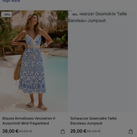
High waist
-19%
-19%
Blaues Ärmelloses Verziertes V-
Schwarzer Gesmokte Taille
Ausschnitt Midi-Trägerkleid
Bandeau-Jumpsuit
38,00 €
29,00 €
47,00 €
36,00 €