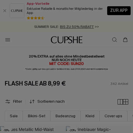
App-Vorteile
Exklusive Rabatte & monatlicher Mitgliedertag in der
ZUR APP
App
GRATIS MASSBAND MIT JEDEM SCHNELLVERSAND-ARTIKEL >>
SUMMER SALE:
BIS ZU 50% RABATT
>>
ZUM NEWSLETTER:
BIS ZU -20% EXTRA ERHALTEN
>>
KOSTENLOSER VERSAND AB 89 €
>>
20% EXTRA auf alles ohne Mindestbestellwert
NUR NOCH HEUTE
MIT CODE: SUN20
*Code gültig auf das gesamte Sortiment bis zum 27.03.2023 und nicht kombinierbar.
FLASH SALE AB 8,99 €
342
Artikel
Filter
Sortieren nach
Sale
Bikini-Set
Badeanzug
Kleid
Cover ups
-10%
-20%