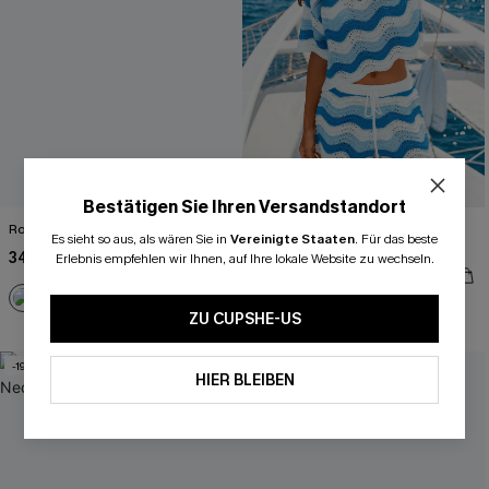
Bestätigen Sie Ihren Versandstandort
Rosa Low-Waist Bikini-Set
Blau Gestreiftes Kurzarm Strick-
Es sieht so aus, als wären Sie in
Vereinigte Staaten
.
Für das beste
Strandtop
34,00 €
43,00 €
Erlebnis empfehlen wir Ihnen, auf Ihre lokale Website zu wechseln.
33,00 €
39,00 €
ZU CUPSHE-US
-19%
-20%
HIER BLEIBEN