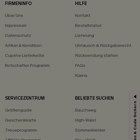
FIRMENINFO
HILFE
Über Uns
Kontakt
Impressum
Bestellstatus
Datenschutz
Lieferung
Artikel & Kondition
Umtausch & Rückgaberecht
Cupshe Lieferkette
Rücksendung starten
Botschafter Programm
FAQs
Klarna
SERVICEZENTRUM
BELIEBTE SUCHEN
15% ERHALTEN
Abonnieren & Code Sichern
Größenguide
Bauchweg
15% ohne MBW für E-Mail-Abonnenten.
*Ein Code pro Bestellung. Jeder Code ist einmal gültig.
Geschenkkarte
High-Waist
Treueprogramm
Sommerkleider