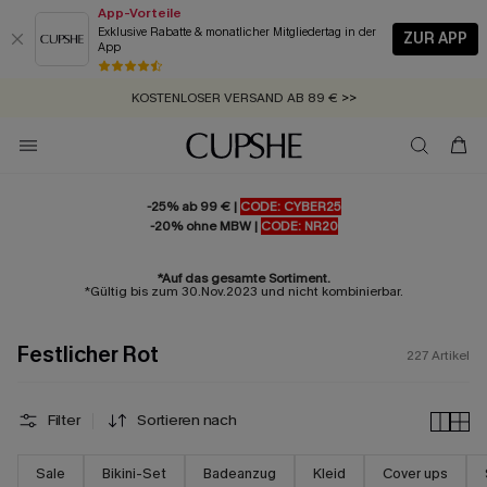
App-Vorteile
Exklusive Rabatte & monatlicher Mitgliedertag in der
ZUR APP
App
GRATIS MASSBAND MIT JEDEM SCHNELLVERSAND-ARTIKEL >>
ZUM NEWSLETTER:
SUMMER SALE:
BIS ZU -20% EXTRA ERHALTEN
BIS ZU 50% RABATT
>>
>>
KOSTENLOSER VERSAND AB 89 €
>>
-25% ab 99 € |
CODE: CYBER25
-20% ohne MBW |
CODE: NR20
*Auf das gesamte Sortiment.
*Gültig bis zum 30.Nov.2023 und nicht kombinierbar.
Festlicher Rot
227
Artikel
Filter
Sortieren nach
Sale
Bikini-Set
Badeanzug
Kleid
Cover ups