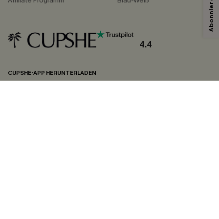
Affiliate Programm
Blau-Weiß
Mit dem Klick auf diese Schaltfläche erklären Sie sich damit einverstanden,
exklusive Werbeaktionen und Updates von Cupshe per E-Mail zu erhalten.
Sie akzeptieren außerdem unsere
Allgemeinen Geschäftsbedingungen
und
Datenschutzbestimmungen
. Sie können sich jederzeit abmelden.
4.4
ABONNIEREN
CUPSHE-APP HERUNTERLADEN
FOLGEN SIE UNS AUF
©2026 CUPSHE DEUTSCHLAND
Datenschutz
&
AGB
&
Zugänglichkeitserklärung
Cookie-Einstellungen