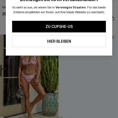
Gestreiftes Tiefer Ausschnitt Top
Ombre Maxi-Abendkleid mit
Es sieht so aus, als wären Sie in
Vereinigte Staaten
.
Für das beste
Rückenschlitz
Erlebnis empfehlen wir Ihnen, auf Ihre lokale Website zu wechseln.
29,00 €
48,00 €
Festlich
ZU CUPSHE-US
HIER BLEIBEN