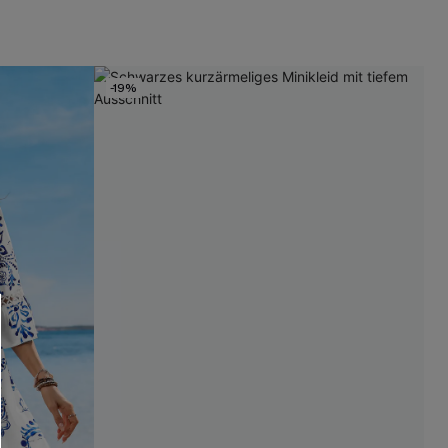
-19%
RHALTEN
r E-Mail-Abonnenten.
. Jeder Code ist einmal gültig.