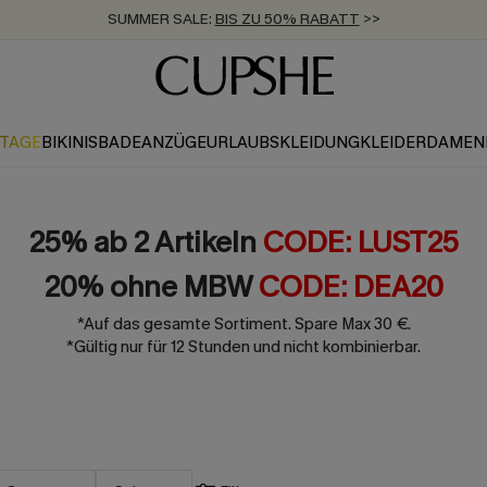
ZUM NEWSLETTER:
BIS ZU -20% EXTRA ERHALTEN
>>
KOSTENLOSER VERSAND AB 89 €
>>
KTAGE
BIKINIS
BADEANZÜGE
URLAUBSKLEIDUNG
KLEIDER
DAMEN
25% ab 2 Artikeln
CODE: LUST25
20% ohne MBW
CODE: DEA20
*Auf das gesamte Sortiment. Spare Max 30 €.
*Gültig nur für 12 Stunden und nicht kombinierbar.