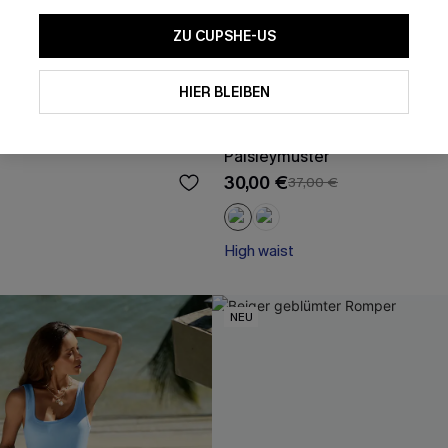
ZU CUPSHE-US
Mit dem Klick auf diese Schaltf
einverstanden, exklusive Wer
Mail zu erhalten. Sie akzepti
HIER BLEIBEN
Geschäftsbedingungen
und
D
sich jederzeit abmelden.
eliges gehäkeltes Mini-
Mini-Strandkleid mit floralem
Paisleymuster
AB
30,00 €
37,00 €
High waist
NEU