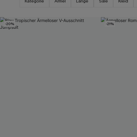
Kategorie
Ärmel
Länge
Sale
Kleid
-20%
-21%