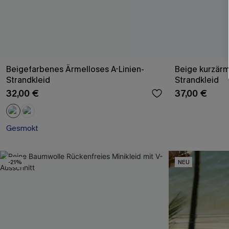
Beigefarbenes Ärmelloses A-Linien-
Beige kurzärm
Strandkleid
Strandkleid
32,00 €
37,00 €
Gesmokt
-21%
NEU