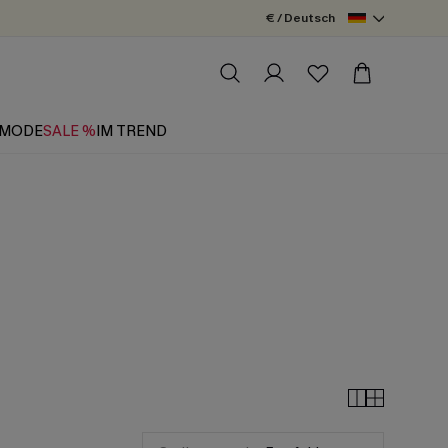
€ / Deutsch
MODE
SALE %
IM TREND