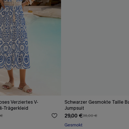
oses Verziertes V-
Schwarzer Gesmokte Taille B
di-Trägerkleid
Jumpsuit
29,00 €
 €
36,00 €
Gesmokt