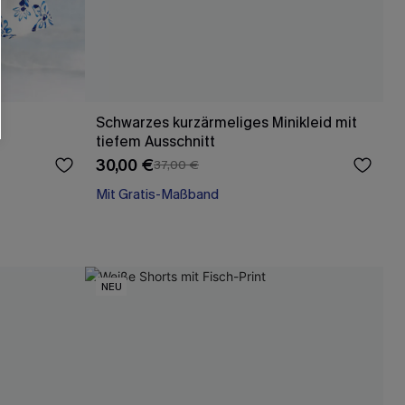
läche erklären Sie sich damit
beaktionen und Updates von Cupshe per E-
eren außerdem unsere
Allgemeinen
atenschutzbestimmungen
. Sie können
Schwarzes kurzärmeliges Minikleid mit
tiefem Ausschnitt
ONNIEREN
30,00 €
37,00 €
Mit Gratis-Maßband
Baumwolle
Mit Gratis-Maßband
NEU