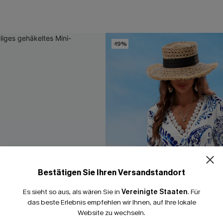
-19%
15% E
Bestätigen Sie Ihren Versandstandort
15% ohne MBW fü
Es sieht so aus, als wären Sie in
Vereinigte Staaten
.
Für
*Ein Code pro Bestellung
das beste Erlebnis empfehlen wir Ihnen, auf Ihre lokale
Website zu wechseln.