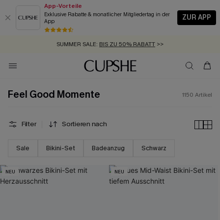
App-Vorteile
Exklusive Rabatte & monatlicher Mitgliedertag in der
ZUR APP
App
GRATIS MASSBAND MIT JEDEM SCHNELLVERSAND-ARTIKEL >>
SUMMER SALE:
BIS ZU 50% RABATT
>>
ZUM NEWSLETTER:
BIS ZU -20% EXTRA ERHALTEN
>>
KOSTENLOSER VERSAND AB 89 €
>>
Feel Good Momente
1150
Artikel
Filter
Sortieren nach
Sale
Bikini-Set
Badeanzug
Schwarz
NEU
NEU