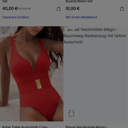
Set
Bustier-Bikini-Set
40,00 €
51,00 €
50,00 €
Mit Gratis-Maßband
Separate Größen
High waist
Mit Gratis-Maßband
-19%
Roter Tiefer Ausschnitt Core-
Blauer Neckholder-Magic-