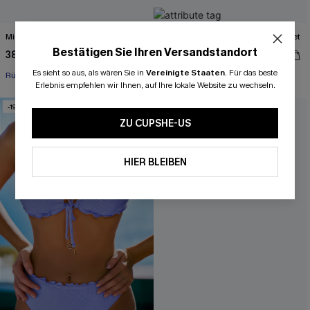
Mid-Waist Bikini-Set mit Animal-Print
Abstraktes Bügel-Brazilian-Bikini-Set
Bestätigen Sie Ihren Versandstandort
38,00 €
38,00 €
47,00 €
47,00 €
Es sieht so aus, als wären Sie in
Vereinigte Staaten
.
Für das beste
Rüschen
Separate Größen
Erlebnis empfehlen wir Ihnen, auf Ihre lokale Website zu wechseln.
-19%
-19%
ZU CUPSHE-US
HIER BLEIBEN