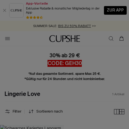
App-Vorteile
Exklusive Rabatte & monatlicher Mitgliedertag in der
ZUR APP
App
GRATIS MASSBAND MIT JEDEM SCHNELLVERSAND-ARTIKEL >>
SUMMER SALE:
BIS ZU 50% RABATT
>>
ZUM NEWSLETTER:
KOSTENLOSER VERSAND AB 89 €
BIS ZU -20% EXTRA ERHALTEN
>>
>>
30% ab 29 €
CODE: GEH30
*Auf das gesamte Sortiment. spare Max 25 €.
*Gültig nur für 24 Stunden und nicht kombinierbar.
Lingerie Love
1
Artikel
Filter
Sortieren nach