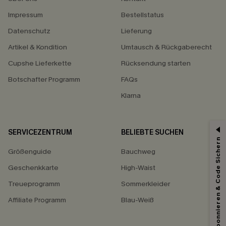
Impressum
Bestellstatus
Datenschutz
Lieferung
Artikel & Kondition
Umtausch & Rückgaberecht
Cupshe Lieferkette
Rücksendung starten
Botschafter Programm
FAQs
Klarna
SERVICEZENTRUM
BELIEBTE SUCHEN
15% ERHALTEN
Abonnieren & Code Sichern
Größenguide
Bauchweg
15% ohne MBW für E-Mail-Abonnenten.
*Ein Code pro Bestellung. Jeder Code ist einmal gültig.
Geschenkkarte
High-Waist
Treueprogramm
Sommerkleider
Affiliate Programm
Blau-Weiß
Mit dem Klick auf diese Schaltfläche erklären Sie sich damit einverstanden,
exklusive Werbeaktionen und Updates von Cupshe per E-Mail zu erhalten.