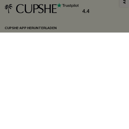
Sie akzeptieren außerdem unsere
Allgemeinen Geschäftsbedingungen
und
Datenschutzbestimmungen
. Sie können sich jederzeit abmelden.
4.4
ABONNIEREN
CUPSHE-APP HERUNTERLADEN
FOLGEN SIE UNS AUF
©2026 CUPSHE DEUTSCHLAND
Datenschutz
&
AGB
&
Zugänglichkeitserklärung
Cookie-Einstellungen