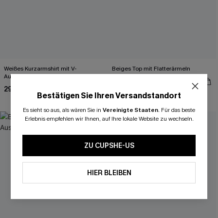
Weißes Kurzarmshirt mit V-
Beiges Top mit Flatterärmeln
Ausschnitt
29,00 €
29,00 €
Bestätigen Sie Ihren Versandstandort
Schnürung
Es sieht so aus, als wären Sie in
Vereinigte Staaten
.
Für das beste
Erlebnis empfehlen wir Ihnen, auf Ihre lokale Website zu wechseln.
ZU CUPSHE-US
HIER BLEIBEN