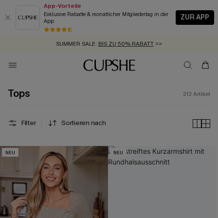
App-Vorteile
Exklusive Rabatte & monatlicher Mitgliedertag in der
ZUR APP
App
GRATIS MASSBAND MIT JEDEM SCHNELLVERSAND-ARTIKEL >>
SUMMER SALE:
BIS ZU 50% RABATT
>>
ZUM NEWSLETTER:
BIS ZU -20% EXTRA ERHALTEN
>>
KOSTENLOSER VERSAND AB 89 €
>>
Tops
213
Artikel
Filter
Sortieren nach
NEU
NEU