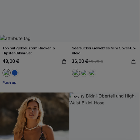
Top mit gekreuztem Rücken &
Seersucker Gewebtes Mini Cover-Up-
Hipster-Bikini-Set
Kleid
48,00 €
36,00 €
40,00 €
Push up
-9%