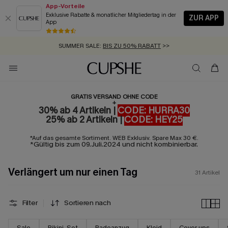
App-Vorteile
Exklusive Rabatte & monatlicher Mitgliedertag in der
ZUR APP
App
GRATIS MASSBAND MIT JEDEM SCHNELLVERSAND-ARTIKEL >>
SUMMER SALE:
BIS ZU 50% RABATT
>>
ZUM NEWSLETTER:
KOSTENLOSER VERSAND AB 89 €
BIS ZU -20% EXTRA ERHALTEN
>>
>>
GRATIS VERSAND OHNE CODE
+
30% ab 4 Artikeln |
CODE: HURRA30
25% ab 2 Artikeln |
CODE: HEY25
*Auf das gesamte Sortiment. WEB Exklusiv. Spare Max 30 €.
*Gültig bis zum 09.Juli.2024 und nicht kombinierbar.
Verlängert um nur einen Tag
31
Artikel
Filter
Sortieren nach
Sale
Bikini-Set
Badeanzug
Kleid
Cover ups