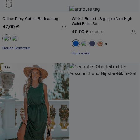
Gelber Ditsy-Cutout-Badeanzug
Wickel-Bralette & gespleißtes High
Waist Bikini Set
47,00 €
40,00 €
44,00 €
Bauch Kontrolle
+2
High waist
-21%