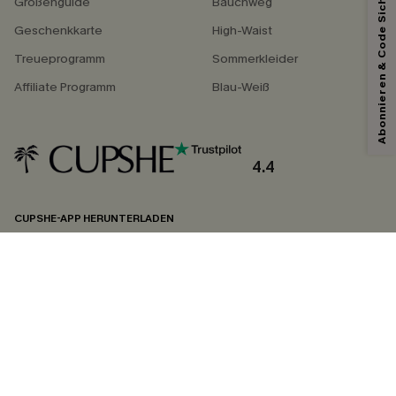
Abonnieren & Code Sichern
Größenguide
Bauchweg
Geschenkkarte
High-Waist
Treueprogramm
Sommerkleider
Affiliate Programm
Blau-Weiß
4.4
CUPSHE-APP HERUNTERLADEN
FOLGEN SIE UNS AUF