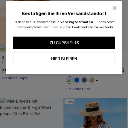
Bestätigen Sie Ihren Versandstandort
Es sieht so aus, als wären Sie in
Vereinigte Staaten
.
Für das beste
Erlebnis empfehlen wir Ihnen, auf Ihre lokale Website zu wechseln.
ZU CUPSHE-US
Bralette mit Rückenbindung & Mid
Ditsy Bikini-Oberteil und High-Waist
HIER BLEIBEN
Rise Hipster-Bikini-Set
Bikini-Hose
39,00 €
40,00 €
44,00 €
Für kleine Cups
+2
Für kleine Cups
-19%