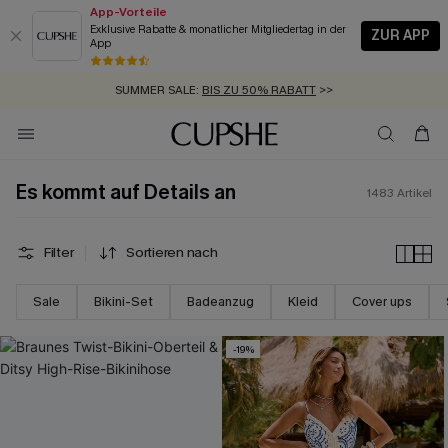
App-Vorteile
Exklusive Rabatte & monatlicher Mitgliedertag in der
ZUR APP
App
GRATIS MASSBAND MIT JEDEM SCHNELLVERSAND-ARTIKEL >>
SUMMER SALE:
BIS ZU 50% RABATT
>>
ZUM NEWSLETTER:
BIS ZU -20% EXTRA ERHALTEN
>>
KOSTENLOSER VERSAND AB 89 €
>>
Es kommt auf Details an
1483
Artikel
Filter
Sortieren nach
Sale
Bikini-Set
Badeanzug
Kleid
Cover ups
-19%