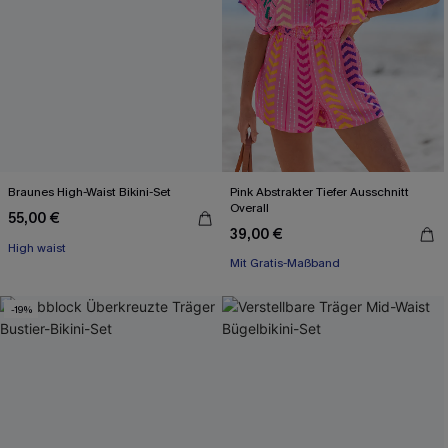
Braunes High-Waist Bikini-Set
Pink Abstrakter Tiefer Ausschnitt
Overall
55,00 €
39,00 €
Mit Gratis-Maßband
High waist
Gesmokt
Mit Gratis-Maßband
-19%