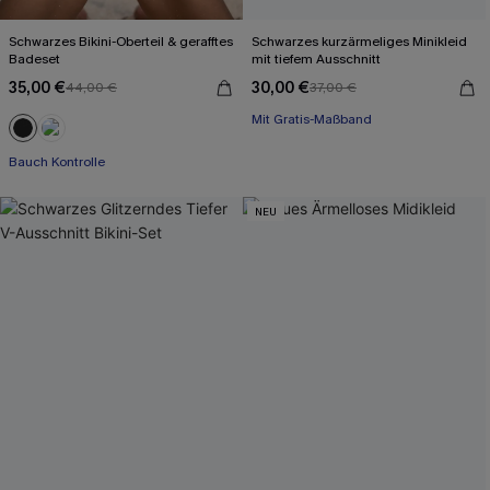
Schwarzes Bikini-Oberteil & gerafftes
Schwarzes kurzärmeliges Minikleid
Badeset
mit tiefem Ausschnitt
35,00 €
30,00 €
44,00 €
37,00 €
Mit Gratis-Maßband
Baumwolle
Mit Gratis-Maßband
Bauch Kontrolle
NEU