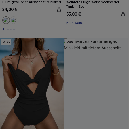
Blumiges Hoher Ausschnitt Minikleid
Weinrotes High-Waist Neckholder-
Tankini-Set
34,00 €
55,00 €
High waist
A-Linien
-20%
-19%