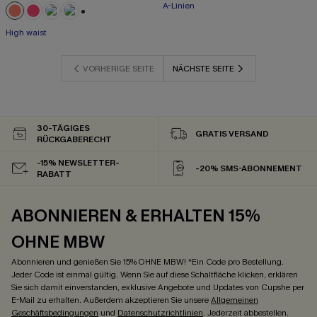
A-Linien
+1
High waist
VORHERIGE SEITE
NÄCHSTE SEITE
30-TÄGIGES
GRATIS VERSAND
RÜCKGABERECHT
-15% NEWSLETTER-
-20% SMS-ABONNEMENT
RABATT
ABONNIEREN & ERHALTEN 15%
OHNE MBW
Abonnieren und genießen Sie 15% OHNE MBW! *Ein Code pro Bestellung.
Jeder Code ist einmal gültig. Wenn Sie auf diese Schaltfläche klicken, erklären
Sie sich damit einverstanden, exklusive Angebote und Updates von Cupshe per
E-Mail zu erhalten. Außerdem akzeptieren Sie unsere
Allgemeinen
Geschäftsbedingungen
und
Datenschutzrichtlinien
. Jederzeit abbestellen.