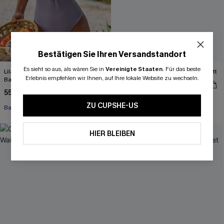
Bestätigen Sie Ihren Versandstandort
Es sieht so aus, als wären Sie in
Vereinigte Staaten
.
Für das beste
Lila Badeanzug mit Magic-
Rosa Bikini-Set mit tiefem Ausschnitt
Erlebnis empfehlen wir Ihnen, auf Ihre lokale Website zu wechseln.
Bauchweg und tiefem Ausschnitt
51,00 €
55,00 €
ZU CUPSHE-US
Bauch Kontrolle
HIER BLEIBEN