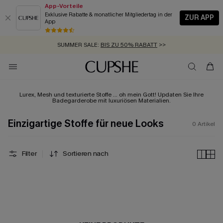
App-Vorteile
Exklusive Rabatte & monatlicher Mitgliedertag in der
ZUR APP
App
GRATIS MASSBAND MIT JEDEM SCHNELLVERSAND-ARTIKEL >>
SUMMER SALE:
BIS ZU 50% RABATT
>>
ZUM NEWSLETTER:
KOSTENLOSER VERSAND AB 89 €
BIS ZU -20% EXTRA ERHALTEN
>>
>>
Lurex, Mesh und texturierte Stoffe … oh mein Gott! Updaten Sie Ihre
Badegarderobe mit luxuriösen Materialien.
Einzigartige Stoffe für neue Looks
0
Artikel
Filter
Sortieren nach