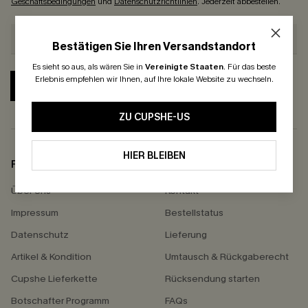
Geschäftsbedingungen
und
Datenschutzrichtlinien
. Jederzeit abbestellen.
Bestätigen Sie Ihren Versandstandort
Es sieht so aus, als wären Sie in
Vereinigte Staaten
.
Für das beste
Erlebnis empfehlen wir Ihnen, auf Ihre lokale Website zu wechseln.
ABONNIEREN
ZU CUPSHE-US
HIER BLEIBEN
FIRMENINFO
HILFE
Über Uns
Kontakt
Impressum
Bestellstatus
Datenschutz
Lieferung
Artikel & Kondition
Umtausch & Rückgaberecht
Cupshe Lieferkette
Rücksendung starten
Botschafter Programm
FAQs