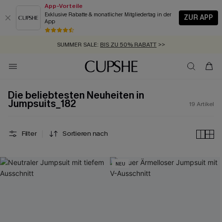
App-Vorteile
Exklusive Rabatte & monatlicher Mitgliedertag in der
ZUR APP
App
GRATIS MASSBAND MIT JEDEM SCHNELLVERSAND-ARTIKEL >>
SUMMER SALE:
BIS ZU 50% RABATT
>>
ZUM NEWSLETTER:
KOSTENLOSER VERSAND AB 89 €
BIS ZU -20% EXTRA ERHALTEN
>>
>>
Die beliebtesten Neuheiten in
Jumpsuits_182
19
Artikel
Filter
Sortieren nach
NEU