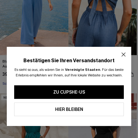
Bestätigen Sie Ihren Versandstandort
Blauer Gerades Bein Jumpsuit mit V-
Blauer eleganter Jumpsuit mit
Ausschnitt
Taillenband
Es sieht so aus, als wären Sie in
Vereinigte Staaten
.
Für das beste
39,00 €
42,00 €
Erlebnis empfehlen wir Ihnen, auf Ihre lokale Website zu wechseln.
Schnürung
Schnürung
ZU CUPSHE-US
NEU
NEU
HIER BLEIBEN