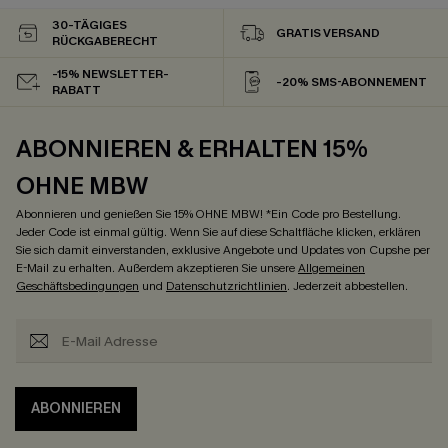
30-TÄGIGES
GRATIS VERSAND
RÜCKGABERECHT
-15% NEWSLETTER-
-20% SMS-ABONNEMENT
RABATT
ABONNIEREN & ERHALTEN 15%
OHNE MBW
Abonnieren und genießen Sie 15% OHNE MBW! *Ein Code pro Bestellung.
Jeder Code ist einmal gültig. Wenn Sie auf diese Schaltfläche klicken, erklären
Sie sich damit einverstanden, exklusive Angebote und Updates von Cupshe per
E-Mail zu erhalten. Außerdem akzeptieren Sie unsere
Allgemeinen
Geschäftsbedingungen
und
Datenschutzrichtlinien
. Jederzeit abbestellen.
ABONNIEREN