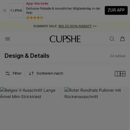
App-Vorteile
Exklusive Rabatte & monatlicher Mitgliedertag in der
ZUR APP
App
GRATIS MASSBAND MIT JEDEM SCHNELLVERSAND-ARTIKEL >>
SUMMER SALE:
BIS ZU 50% RABATT
>>
ZUM NEWSLETTER:
KOSTENLOSER VERSAND AB 89 €
BIS ZU -20% EXTRA ERHALTEN
>>
>>
Design & Details
24
Artikel
Filter
Sortieren nach