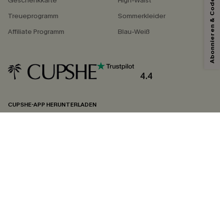
Abonnieren & Code Sichern
Geschenkkarte
High-Waist
Treueprogramm
Sommerkleider
Affiliate Programm
Blau-Weiß
4.4
CUPSHE-APP HERUNTERLADEN
FOLGEN SIE UNS AUF