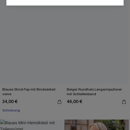
Blaues Strick-Top mit Bindedetail
Beiger Rundhals Langarmpullover
vorne
mit Schleifenband
34,00 €
46,00 €
Schnürung