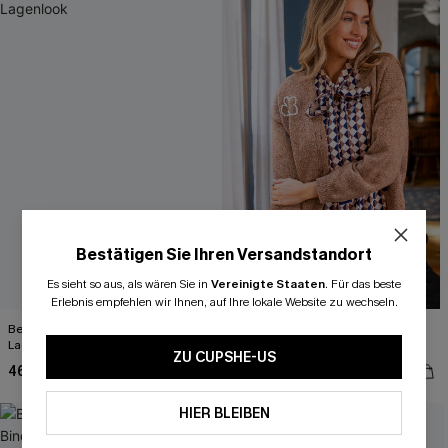
Bestätigen Sie Ihren Versandstandort
Es sieht so aus, als wären Sie in
Vereinigte Staaten
.
Für das beste
Erlebnis empfehlen wir Ihnen, auf Ihre lokale Website zu wechseln.
Beiger Rollkragen Pullover im
Beige V-Ausschnitt Lockere
Lagenlook
Strickjacke
ZU CUPSHE-US
46,00 €
46,00 €
HIER BLEIBEN