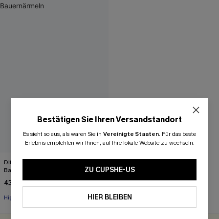
Bestätigen Sie Ihren Versandstandort
Es sieht so aus, als wären Sie in
Vereinigte Staaten
.
Für das beste
Erlebnis empfehlen wir Ihnen, auf Ihre lokale Website zu wechseln.
Ditsy Blumen Mini-Kleid mit
ZU CUPSHE-US
Bauernärmeln
43,00 €
HIER BLEIBEN
High waist