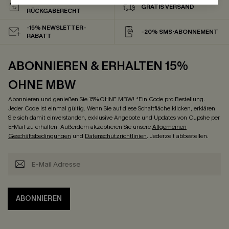
30-TÄGIGES
GRATIS VERSAND
RÜCKGABERECHT
-15% NEWSLETTER-
-20% SMS-ABONNEMENT
RABATT
ABONNIEREN & ERHALTEN 15%
OHNE MBW
Abonnieren und genießen Sie 15% OHNE MBW! *Ein Code pro Bestellung.
Jeder Code ist einmal gültig. Wenn Sie auf diese Schaltfläche klicken, erklären
Sie sich damit einverstanden, exklusive Angebote und Updates von Cupshe per
E-Mail zu erhalten. Außerdem akzeptieren Sie unsere
Allgemeinen
Geschäftsbedingungen
und
Datenschutzrichtlinien
. Jederzeit abbestellen.
ABONNIEREN