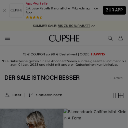
App-Vorteile
Exklusive Rabatte & monatlicher Mitgliedertag in der
ZUR APP
App
GRATIS MASSBAND MIT JEDEM SCHNELLVERSAND-ARTIKEL >>
SUMMER SALE:
BIS ZU 50% RABATT
>>
ZUM NEWSLETTER:
KOSTENLOSER VERSAND AB 89 €
BIS ZU -20% EXTRA ERHALTEN
>>
>>
15 € COUPON ab 99 € Bestellwert | CODE:
HAPPY15
*Die Gutscheine gelten für alle Abonnent*innen auf das gesamte Sortiment bis
zum 01.Jan. 2023 und nicht mit anderen Gutscheinen kombinierbar.
DER SALE IST NOCH BESSER
3
Artikel
Filter
Sortieren nach