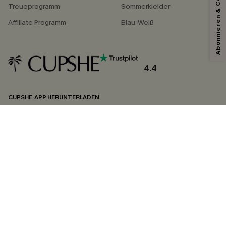
Abonnieren & Code Sichern
Treueprogramm
Sommerkleider
Affiliate Programm
Blau-Weiß
4.4
CUPSHE-APP HERUNTERLADEN
FOLGEN SIE UNS AUF
©2026 CUPSHE DEUTSCHLAND