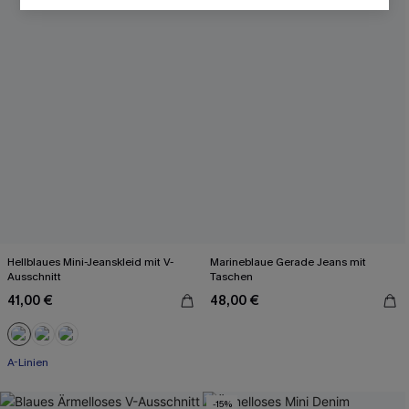
Hellblaues Mini-Jeanskleid mit V-
Marineblaue Gerade Jeans mit
Ausschnitt
Taschen
41,00 €
48,00 €
A-Linien
-15%