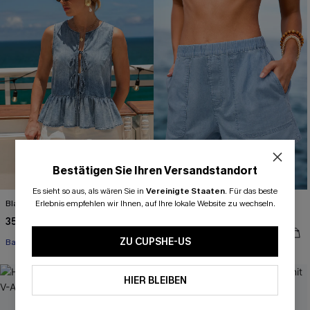
Bestätigen Sie Ihren Versandstandort
Es sieht so aus, als wären Sie in
Vereinigte Staaten
.
Für das beste
Blaues Ärmelloses Jeans-Top
Erlebnis empfehlen wir Ihnen, auf Ihre lokale Website zu wechseln.
Himmelblaue Jeansshorts mit
geradem Bein
35,00 €
39,00 €
ZU CUPSHE-US
Baumwolle
HIER BLEIBEN