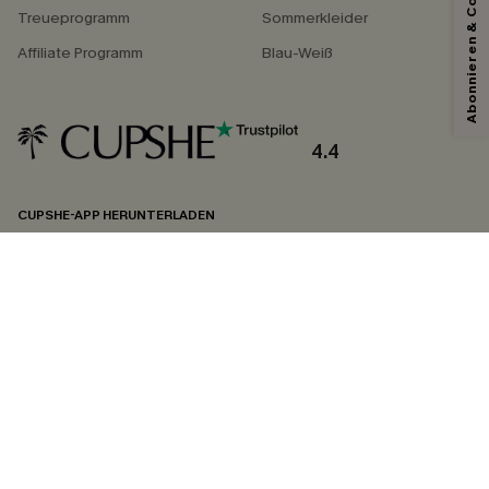
Abonnieren & Code Sichern
Treueprogramm
Sommerkleider
Affiliate Programm
Blau-Weiß
4.4
CUPSHE-APP HERUNTERLADEN
FOLGEN SIE UNS AUF
©2026 CUPSHE DEUTSCHLAND