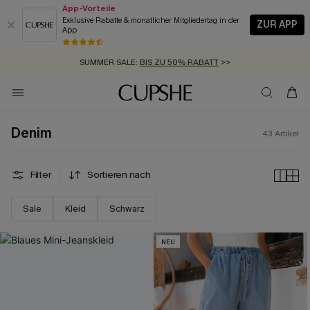
App-Vorteile
Exklusive Rabatte & monatlicher Mitgliedertag in der
ZUR APP
App
GRATIS MASSBAND MIT JEDEM SCHNELLVERSAND-ARTIKEL >>
SUMMER SALE:
BIS ZU 50% RABATT
>>
ZUM NEWSLETTER:
BIS ZU -20% EXTRA ERHALTEN
>>
KOSTENLOSER VERSAND AB 89 €
>>
Denim
43
Artikel
Filter
Sortieren nach
Sale
Kleid
Schwarz
NEU