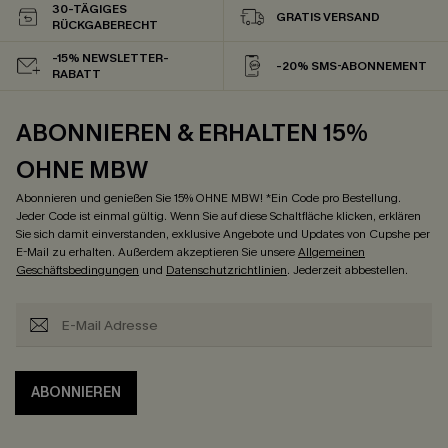
30-TÄGIGES
GRATIS VERSAND
RÜCKGABERECHT
-15% NEWSLETTER-
-20% SMS-ABONNEMENT
RABATT
ABONNIEREN & ERHALTEN 15%
OHNE MBW
Abonnieren und genießen Sie 15% OHNE MBW! *Ein Code pro Bestellung.
Jeder Code ist einmal gültig. Wenn Sie auf diese Schaltfläche klicken, erklären
Sie sich damit einverstanden, exklusive Angebote und Updates von Cupshe per
E-Mail zu erhalten. Außerdem akzeptieren Sie unsere
Allgemeinen
Geschäftsbedingungen
und
Datenschutzrichtlinien
. Jederzeit abbestellen.
ABONNIEREN