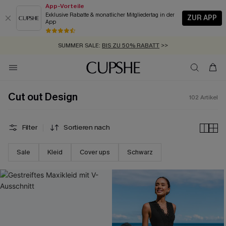
App-Vorteile
Exklusive Rabatte & monatlicher Mitgliedertag in der
ZUR APP
App
GRATIS MASSBAND MIT JEDEM SCHNELLVERSAND-ARTIKEL >>
SUMMER SALE:
BIS ZU 50% RABATT
>>
ZUM NEWSLETTER:
BIS ZU -20% EXTRA ERHALTEN
>>
KOSTENLOSER VERSAND AB 89 €
>>
Cut out Design
102
Artikel
Filter
Sortieren nach
Sale
Kleid
Cover ups
Schwarz