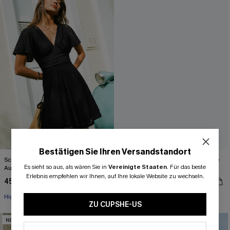
Bestätigen Sie Ihren Versandstandort
Schwarzes Minikleid mit tiefem
Beige Kurzarm Strick-Spitzen-Bluse
Es sieht so aus, als wären Sie in
Vereinigte Staaten
.
Für das beste
Ausschnitt
mit V-Ausschnitt
Erlebnis empfehlen wir Ihnen, auf Ihre lokale Website zu wechseln.
45,00 €
42,00 €
High waist
ZU CUPSHE-US
NEU
NEU