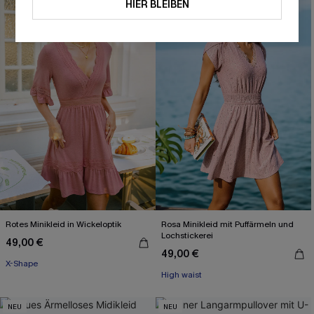
HIER BLEIBEN
Rotes Minikleid in Wickeloptik
Rosa Minikleid mit Puffärmeln und
Lochstickerei
49,00 €
49,00 €
X-Shape
High waist
NEU
NEU