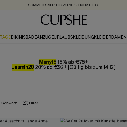
SUMMER SALE:
BIS ZU 50% RABATT
>>
ZUM NEWSLETTER:
KOSTENLOSER VERSAND AB 89 €
BIS ZU -20% EXTRA ERHALTEN
>>
>>
KTAGE
BIKINIS
BADEANZÜGE
URLAUBSKLEIDUNG
KLEIDER
DAMEN
Many15
15% ab €75+
Jasmin20
20% ab €92+ [Gültig bis zum 14.12]
Schwarz
Filter