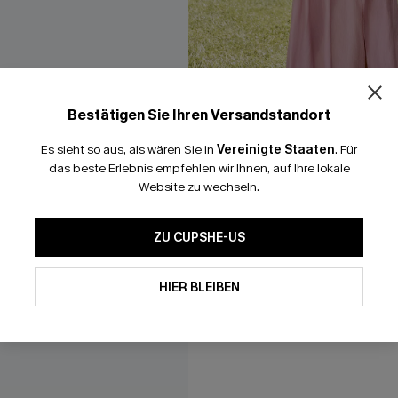
Bestätigen Sie Ihren Versandstandort
Es sieht so aus, als wären Sie in
Vereinigte Staaten
.
Für
das beste Erlebnis empfehlen wir Ihnen, auf Ihre lokale
Website zu wechseln.
coat mit Taillengürtel
Pink Midikleid mit Rüschenär
Seitenschlitz
ZU CUPSHE-US
51,00 €
Festlich
HIER BLEIBEN