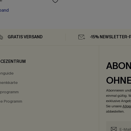
 €
band
band
GRATIS VERSAND
-15% NEWSLETTER-
ICEZENTRUM
ABON
enguide
OHN
enkkarte
Abonnieren und 
eprogramm
einmal gültig. W
ate Programm
exklusive Angeb
Sie unsere
Allg
abbestellen.