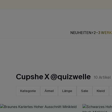
NEUHEITEN
⚡2-3 WER
Cupshe X @quizwelle
10
Artikel
Kategorie
Ärmel
Länge
Sale
Kleid