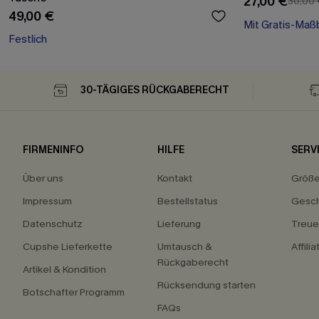
27,00 €
30,00
49,00 €
Mit Gratis-Maß
Festlich
High waist
Mit Gratis-Maß
30-TÄGIGES RÜCKGABERECHT
FIRMENINFO
HILFE
SERV
Über uns
Kontakt
Größ
Impressum
Bestellstatus
Gesch
Datenschutz
Lieferung
Treu
Cupshe Lieferkette
Umtausch &
Affili
Rückgaberecht
Artikel & Kondition
Rücksendung starten
Botschafter Programm
FAQs