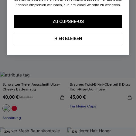
Erlebnis empfehlen wir Ihnen, auf Ihre lokale Website zu wechseln.
ZU CUPSHE-US
HIER BLEIBEN
Schwarzer Tiefer Ausschnitt Ultra-
Braunes Twist-Bikini-Oberteil & Ditsy
Cheeky Badeanzug
High-Rise-Bikinihose
40,00 €
45,00 €
50,00 €
Für kleine Cups
Schnürung
-20%
-19%