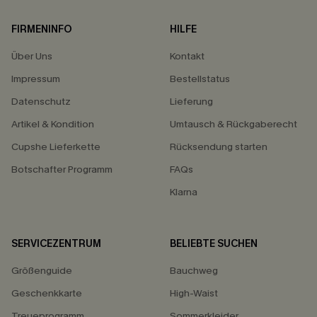
FIRMENINFO
HILFE
Über Uns
Kontakt
Impressum
Bestellstatus
Datenschutz
Lieferung
Artikel & Kondition
Umtausch & Rückgaberecht
Cupshe Lieferkette
Rücksendung starten
Botschafter Programm
FAQs
Klarna
SERVICEZENTRUM
BELIEBTE SUCHEN
Größenguide
Bauchweg
Geschenkkarte
High-Waist
Treueprogramm
Sommerkleider