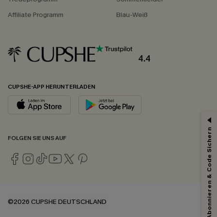
Affiliate Programm
Blau-Weiß
4.4
CUPSHE-APP HERUNTERLADEN
15% ERHALTEN
Abonnieren & Code Sichern
FOLGEN SIE UNS AUF
15% ohne MBW für E-Mail-Abonnenten.
*Ein Code pro Bestellung. Jeder Code ist einmal gültig.
Mit dem Klick auf diese Schaltfläche erklären Sie sich damit einverstanden,
©2026 CUPSHE DEUTSCHLAND
exklusive Werbeaktionen und Updates von Cupshe per E-Mail zu erhalten.
Sie akzeptieren außerdem unsere
Allgemeinen Geschäftsbedingungen