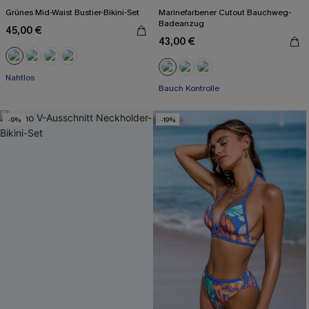
Grünes Mid-Waist Bustier-Bikini-Set
Marinefarbener Cutout Bauchweg-
Badeanzug
45,00 €
43,00 €
Mit Gratis-Maßband
Nahtlos
Bauch Kontrolle
Mit Gratis-Maßband
-9%
-19%