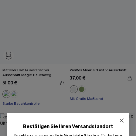
Mittlerer Halt Quadratischer
Weißes Minikleid mit V-Ausschnitt
Ausschnitt Magic-Bauchweg-
37,00 €
Badeanzug
51,00 €
Mit Gratis-Maßband
Starke Bauchkontrolle
-20%
Bestätigen Sie Ihren Versandstandort
Es sieht so aus, als wären Sie in
Vereinigte Staaten
.
Für das beste