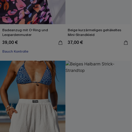
Badeanzug mit O-Ring und
Beige kurzärmeliges gehäkeltes
Leopardenmuster
Mini-Strandkleid
39,00 €
37,00 €
Mit Gratis-Maßband
Bauch Kontrolle
Mit Gratis-Maßband