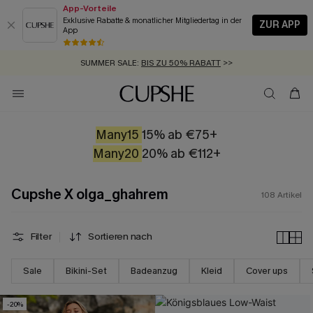
App-Vorteile
Exklusive Rabatte & monatlicher Mitgliedertag in der
ZUR APP
App
GRATIS MASSBAND MIT JEDEM SCHNELLVERSAND-ARTIKEL >>
SUMMER SALE:
BIS ZU 50% RABATT
>>
ZUM NEWSLETTER:
BIS ZU -20% EXTRA ERHALTEN
>>
KOSTENLOSER VERSAND AB 89 €
>>
Many15
15% ab €75+
Many20
20% ab €112+
Cupshe X olga_ghahrem
108
Artikel
Filter
Sortieren nach
Sale
Bikini-Set
Badeanzug
Kleid
Cover ups
-20%