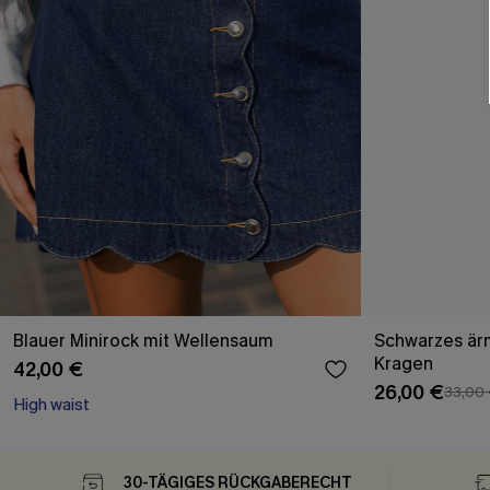
Blauer Minirock mit Wellen­saum
Schwarzes ärm
Kragen
42,00 €
26,00 €
33,00
High waist
30-TÄGIGES RÜCKGABERECHT