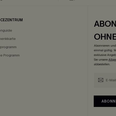
ICEZENTRUM
ABON
enguide
OHN
enkkarte
Abonnieren und 
eprogramm
einmal gültig. W
ate Programm
exklusive Angeb
Sie unsere
Allg
abbestellen.
ABONN