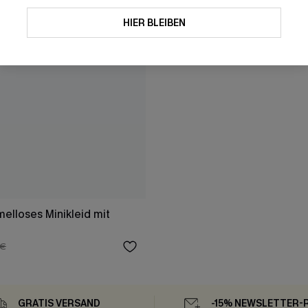
HIER BLEIBEN
elloses Minikleid mit
 €
GRATIS VERSAND
-15% NEWSLETTER-