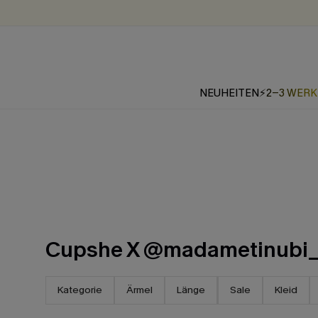
NEUHEITEN
⚡2-3 WER
Cupshe X @madametinubi_
Kategorie
Ärmel
Länge
Sale
Kleid