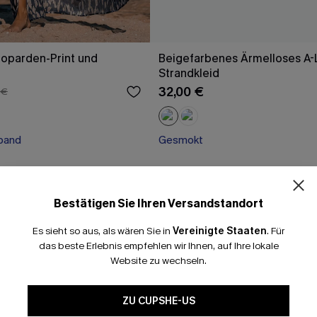
oparden-Print und
Beigefarbenes Ärmelloses A-L
Strandkleid
32,00 €
 €
band
Gesmokt
band
Bestätigen Sie Ihren Versandstandort
Es sieht so aus, als wären Sie in
Vereinigte Staaten
.
Für
das beste Erlebnis empfehlen wir Ihnen, auf Ihre lokale
Website zu wechseln.
ZU CUPSHE-US