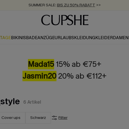
SUMMER SALE:
BIS ZU 50% RABATT
>>
ZUM NEWSLETTER:
KOSTENLOSER VERSAND AB 89 €
BIS ZU -20% EXTRA ERHALTEN
>>
>>
KTAGE
BIKINIS
BADEANZÜGE
URLAUBSKLEIDUNG
KLEIDER
DAMEN
Mada15
15% ab €75+
Jasmin20
20% ab €112+
style
6
Artikel
Cover ups
Schwarz
Filter