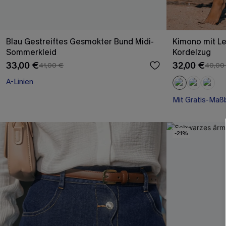
Blau Gestreiftes Gesmokter Bund Midi-
Kimono mit Le
Sommerkleid
Kordelzug
33,00 €
32,00 €
41,00 €
40,00
A-Linien
Mit Gratis-Maß
Schnürung
Mit Gratis-Maß
-21%