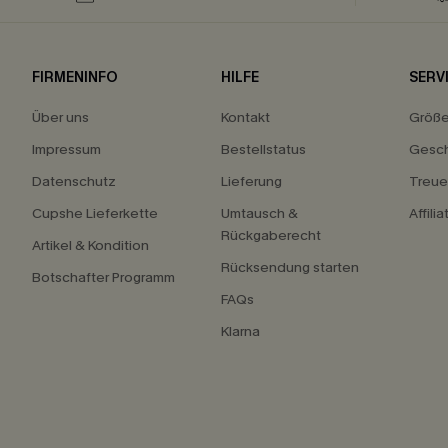
FIRMENINFO
HILFE
SERV
Über uns
Kontakt
Größ
Impressum
Bestellstatus
Gesch
Datenschutz
Lieferung
Treu
Cupshe Lieferkette
Umtausch &
Affili
Rückgaberecht
Artikel & Kondition
Rücksendung starten
Botschafter Programm
FAQs
Klarna