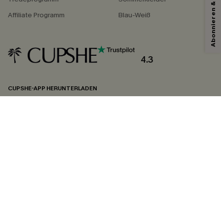
Abonnieren & Code Sichern
Affiliate Programm
Blau-Weiß
Mit dem Klick auf diese Schaltfläche erklären Sie sich damit einverstanden,
exklusive Werbeaktionen und Updates von Cupshe per E-Mail zu erhalten.
Sie akzeptieren außerdem unsere
Allgemeinen Geschäftsbedingungen
und
Datenschutzbestimmungen
. Sie können sich jederzeit abmelden.
4.3
ABONNIEREN
CUPSHE-APP HERUNTERLADEN
FOLGEN SIE UNS AUF
©2026 CUPSHE DEUTSCHLAND