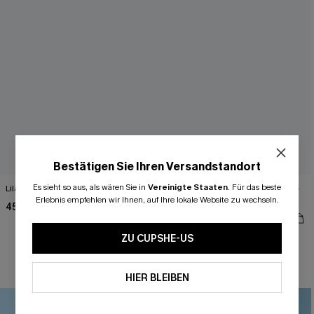
Bestätigen Sie Ihren Versandstandort
Es sieht so aus, als wären Sie in
Vereinigte Staaten
.
Für das beste
Lila Neckholder-Triangel-Bikini-Set
Beigefarbenes Ärmelloses A-Linien-
Erlebnis empfehlen wir Ihnen, auf Ihre lokale Website zu wechseln.
Strandkleid
45,00 €
32,00 €
ZU CUPSHE-US
Gesmokt
HIER BLEIBEN
-19%