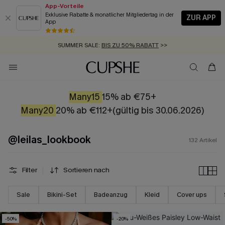
App-Vorteile
Exklusive Rabatte & monatlicher Mitgliedertag in der
ZUR APP
App
GRATIS MASSBAND MIT JEDEM SCHNELLVERSAND-ARTIKEL >>
SUMMER SALE:
BIS ZU 50% RABATT
>>
ZUM NEWSLETTER:
BIS ZU -20% EXTRA ERHALTEN
>>
KOSTENLOSER VERSAND AB 89 €
>>
Many15
15% ab €75+
Many20
20% ab €112+(gültig bis 30.06.2026)
@leilas_lookbook
132
Artikel
Filter
Sortieren nach
Sale
Bikini-Set
Badeanzug
Kleid
Cover ups
-50%
-20%