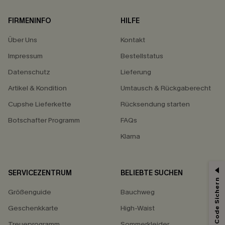
FIRMENINFO
HILFE
Über Uns
Kontakt
Impressum
Bestellstatus
Datenschutz
Lieferung
Artikel & Kondition
Umtausch & Rückgaberecht
Cupshe Lieferkette
Rücksendung starten
Botschafter Programm
FAQs
Klarna
SERVICEZENTRUM
BELIEBTE SUCHEN
15% ERHALTEN
Größenguide
Bauchweg
15% ohne MBW für E-Mail-Abonnenten.
*Ein Code pro Bestellung. Jeder Code ist einmal gültig.
Geschenkkarte
High-Waist
Treueprogramm
Sommerkleider