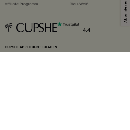
Affiliate Programm
Blau-Weiß
4.4
CUPSHE-APP HERUNTERLADEN
FOLGEN SIE UNS AUF
©2026 CUPSHE DEUTSCHLAND
Datenschutz
&
AGB
&
Zugänglichkeitserklärung