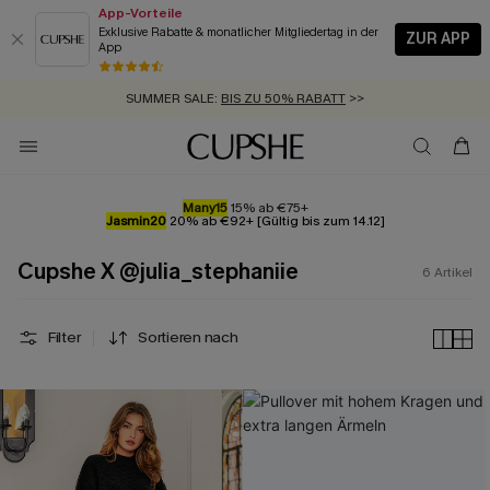
App-Vorteile
Exklusive Rabatte & monatlicher Mitgliedertag in der
ZUR APP
App
GRATIS MASSBAND MIT JEDEM SCHNELLVERSAND-ARTIKEL >>
SUMMER SALE:
BIS ZU 50% RABATT
>>
ZUM NEWSLETTER:
KOSTENLOSER VERSAND AB 89 €
BIS ZU -20% EXTRA ERHALTEN
>>
>>
Many15
15% ab €75+
Jasmin20
20% ab €92+ [Gültig bis zum 14.12]
Cupshe X @julia_stephaniie
6
Artikel
Filter
Sortieren nach