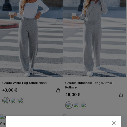
Graue Wide-Leg Strick-Hose
Grauer Rundhals Lange Ärmel
Pullover
43,00 €
46,00 €