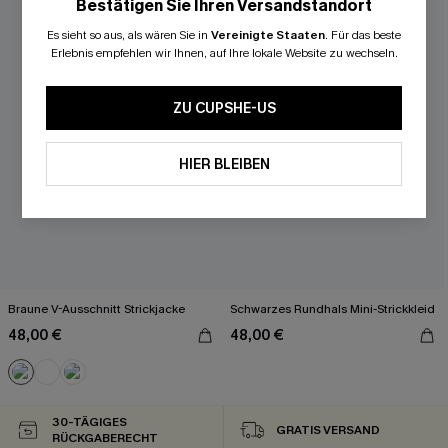
Bestätigen Sie Ihren Versandstandort
Es sieht so aus, als wären Sie in
Vereinigte Staaten
.
Für das beste
Erlebnis empfehlen wir Ihnen, auf Ihre lokale Website zu wechseln.
ZU CUPSHE-US
HIER BLEIBEN
Braune V-Ausschnitt Strickjacke
Schwarzes Rundhals Mini-Strickkleid
48,00 €
48,00 €
30-TÄGIGES
GRATIS VERSAND
RÜCKGABERECHT