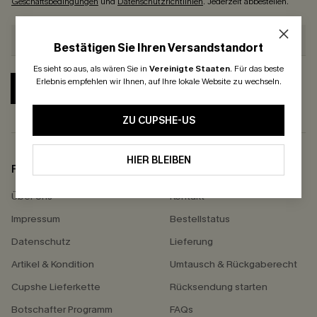
Geschäftsbedingungen
und
Datenschutzrichtlinien
. Jederzeit abbestellen.
Bestätigen Sie Ihren Versandstandort
Es sieht so aus, als wären Sie in
Vereinigte Staaten
.
Für das beste
Erlebnis empfehlen wir Ihnen, auf Ihre lokale Website zu wechseln.
ABONNIEREN
ZU CUPSHE-US
HIER BLEIBEN
FIRMENINFO
HILFE
Über Uns
Kontakt
Impressum
Bestellstatus
Datenschutz
Lieferung
Artikel & Kondition
Umtausch & Rückgaberecht
Cupshe Lieferkette
Rücksendung starten
Botschafter Programm
FAQs