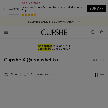
App-Vorteile
Exklusive Rabatte & monatlicher Mitgliedertag in der
ZUR APP
App
GRATIS MASSBAND MIT JEDEM SCHNELLVERSAND-ARTIKEL >>
SUMMER SALE:
BIS ZU 50% RABATT
>>
ZUM NEWSLETTER:
KOSTENLOSER VERSAND AB 89 €
BIS ZU -20% EXTRA ERHALTEN
>>
>>
Angelika15
15% ab €70+
Jasmin20
20% ab €112+
Cupshe X @itsanshelika
0
Artikel
Filter
Sortieren nach