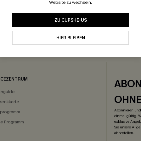
Website zu wechseln.
ZU CUPSHE-US
HIER BLEIBEN
GRATIS VERSAND
-15% NEWSLETTER-
ICEZENTRUM
ABON
enguide
OHN
enkkarte
Abonnieren und 
eprogramm
einmal gültig. W
ate Programm
exklusive Angeb
Sie unsere
Allg
abbestellen.