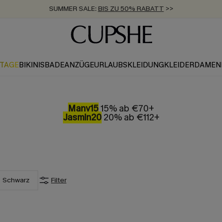
SUMMER SALE:
BIS ZU 50% RABATT
>>
ZUM NEWSLETTER:
KOSTENLOSER VERSAND AB 89 €
BIS ZU -20% EXTRA ERHALTEN
>>
>>
KTAGE
BIKINIS
BADEANZÜGE
URLAUBSKLEIDUNG
KLEIDER
DAMEN
Many15
15% ab €70+
Jasmin20
20% ab €112+
Schwarz
Filter