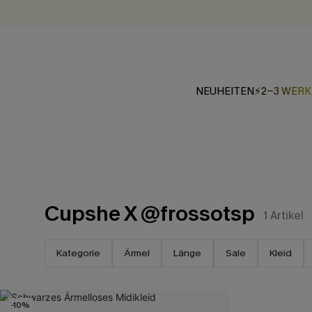
NEUHEITEN
⚡2-3 WER
Cupshe X @frossotsp
1
Artikel
Kategorie
Ärmel
Länge
Sale
Kleid
-10%