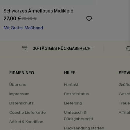
Schwarzes Ärmelloses Midikleid
27,00 €
30,00 €
Mit Gratis-Maßband
High waist
Mit Gratis-Maßband
30-TÄGIGES RÜCKGABERECHT
FIRMENINFO
HILFE
SERV
Über uns
Kontakt
Größ
Impressum
Bestellstatus
Gesch
Datenschutz
Lieferung
Treu
Cupshe Lieferkette
Umtausch &
Affili
Rückgaberecht
Artikel & Kondition
Rücksendung starten