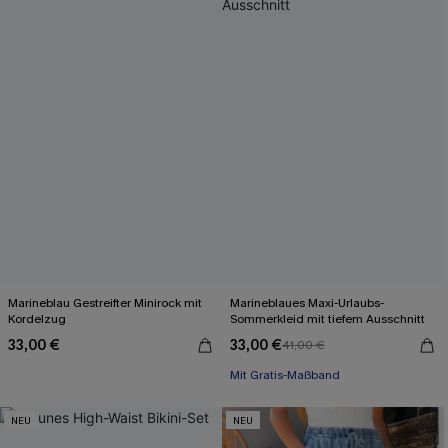
Marineblau Gestreifter Minirock mit
Marineblaues Maxi-Urlaubs-
Kordelzug
Sommerkleid mit tiefem Ausschnitt
33,00 €
33,00 €
41,00 €
Mit Gratis-Maßband
Festlich
Mit Gratis-Maßband
NEU
NEU