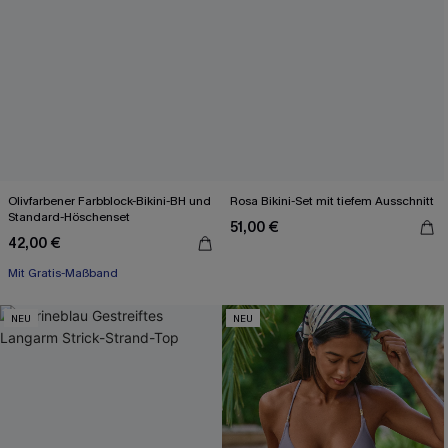
Olivfarbener Farbblock-Bikini-BH und
Rosa Bikini-Set mit tiefem Ausschnitt
Standard-Höschenset
51,00 €
42,00 €
Mit Gratis-Maßband
Separate Größen
Mit Gratis-Maßband
NEU
NEU