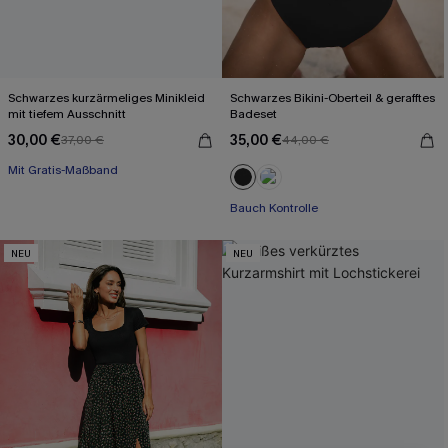
Schwarzes kurzärmeliges Minikleid
Schwarzes Bikini-Oberteil & gerafftes
mit tiefem Ausschnitt
Badeset
30,00 €
35,00 €
37,00 €
44,00 €
Mit Gratis-Maßband
Baumwolle
Mit Gratis-Maßband
Bauch Kontrolle
NEU
NEU