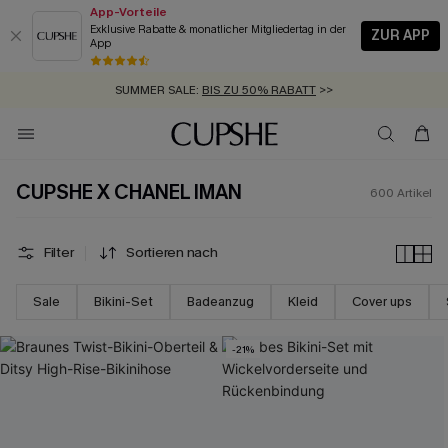
App-Vorteile
Exklusive Rabatte & monatlicher Mitgliedertag in der
ZUR APP
App
GRATIS MASSBAND MIT JEDEM SCHNELLVERSAND-ARTIKEL >>
SUMMER SALE:
BIS ZU 50% RABATT
>>
ZUM NEWSLETTER:
BIS ZU -20% EXTRA ERHALTEN
>>
KOSTENLOSER VERSAND AB 89 €
>>
CUPSHE X CHANEL IMAN
600
Artikel
Filter
Sortieren nach
Sale
Bikini-Set
Badeanzug
Kleid
Cover ups
-21%