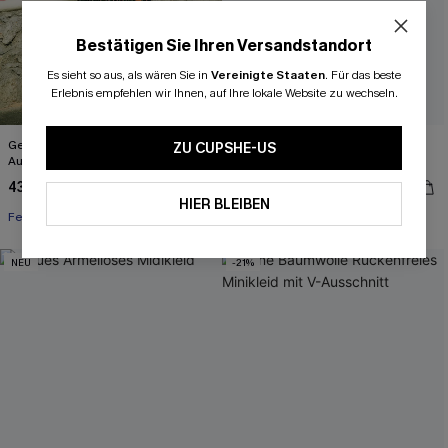
Bestätigen Sie Ihren Versandstandort
Es sieht so aus, als wären Sie in
Vereinigte Staaten
.
Für das beste
Erlebnis empfehlen wir Ihnen, auf Ihre lokale Website zu wechseln.
Geblümtes Maxikleid mit eckigem
Weißes verkürztes Kurzarmshirt mit
ZU CUPSHE-US
Ausschnitt
Lochstickerei
43,00 €
34,00 €
HIER BLEIBEN
Festlich
Tunnelzug
NEU
-21%