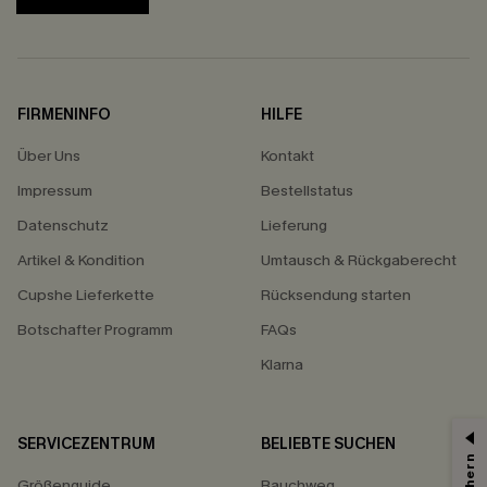
FIRMENINFO
HILFE
Über Uns
Kontakt
Impressum
Bestellstatus
Datenschutz
Lieferung
Artikel & Kondition
Umtausch & Rückgaberecht
Cupshe Lieferkette
Rücksendung starten
Botschafter Programm
FAQs
Klarna
SERVICEZENTRUM
BELIEBTE SUCHEN
15% ERHALTEN
Größenguide
Bauchweg