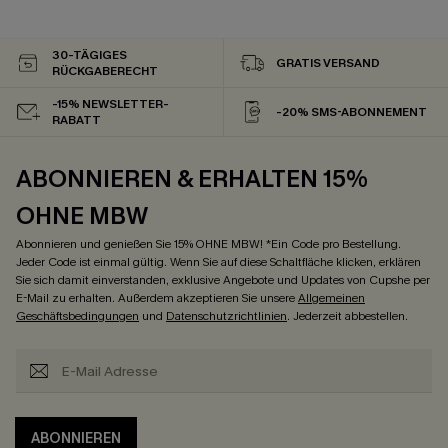
30-TÄGIGES
GRATIS VERSAND
RÜCKGABERECHT
-15% NEWSLETTER-
-20% SMS-ABONNEMENT
RABATT
ABONNIEREN & ERHALTEN 15%
OHNE MBW
Abonnieren und genießen Sie 15% OHNE MBW! *Ein Code pro Bestellung.
Jeder Code ist einmal gültig. Wenn Sie auf diese Schaltfläche klicken, erklären
Sie sich damit einverstanden, exklusive Angebote und Updates von Cupshe per
E-Mail zu erhalten. Außerdem akzeptieren Sie unsere
Allgemeinen
Geschäftsbedingungen
und
Datenschutzrichtlinien
. Jederzeit abbestellen.
ABONNIEREN