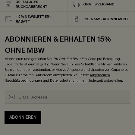
30-TÄGIGES
GRATIS VERSAND
RÜCKGABERECHT
-15% NEWSLETTER-
-20% SMS-ABONNEMENT
RABATT
ABONNIEREN & ERHALTEN 15%
OHNE MBW
Abonnieren und genießen Sie 15% OHNE MBW! *Ein Code pro Bestellung.
Jeder Code ist einmal gültig. Wenn Sie auf diese Schaltfläche klicken, erklären
Sie sich damit einverstanden, exklusive Angebote und Updates von Cupshe per
E-Mail zu erhalten. Außerdem akzeptieren Sie unsere
Allgemeinen
Geschäftsbedingungen
und
Datenschutzrichtlinien
. Jederzeit abbestellen.
ABONNIEREN