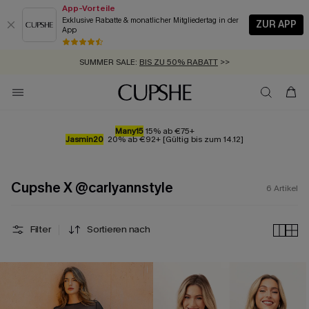
App-Vorteile
Exklusive Rabatte & monatlicher Mitgliedertag in der
ZUR APP
App
GRATIS MASSBAND MIT JEDEM SCHNELLVERSAND-ARTIKEL >>
SUMMER SALE:
BIS ZU 50% RABATT
>>
ZUM NEWSLETTER:
KOSTENLOSER VERSAND AB 89 €
BIS ZU -20% EXTRA ERHALTEN
>>
>>
Many15
15% ab €75+
Jasmin20
20% ab €92+ [Gültig bis zum 14.12]
Cupshe X @carlyannstyle
6
Artikel
Filter
Sortieren nach