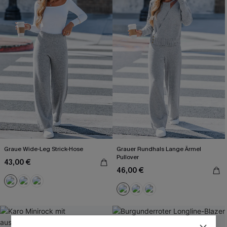
Graue Wide-Leg Strick-Hose
Grauer Rundhals Lange Ärmel
Pullover
43,00 €
46,00 €