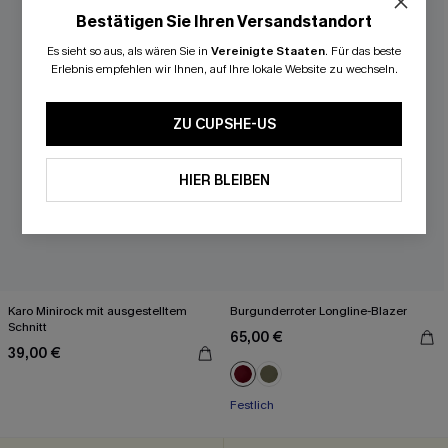
Bestätigen Sie Ihren Versandstandort
Es sieht so aus, als wären Sie in
Vereinigte Staaten
.
Für das beste
Erlebnis empfehlen wir Ihnen, auf Ihre lokale Website zu wechseln.
ZU CUPSHE-US
HIER BLEIBEN
Karo Minirock mit ausgestelltem
Burgunderroter Longline-Blazer
Schnitt
65,00 €
39,00 €
Festlich