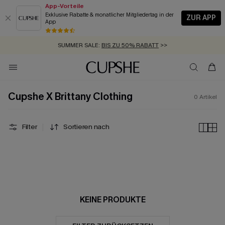
App-Vorteile
Exklusive Rabatte & monatlicher Mitgliedertag in der
ZUR APP
App
GRATIS MASSBAND MIT JEDEM SCHNELLVERSAND-ARTIKEL >>
SUMMER SALE:
BIS ZU 50% RABATT
>>
ZUM NEWSLETTER:
KOSTENLOSER VERSAND AB 89 €
BIS ZU -20% EXTRA ERHALTEN
>>
>>
Cupshe X Brittany Clothing
0
Artikel
Filter
Sortieren nach
KEINE PRODUKTE