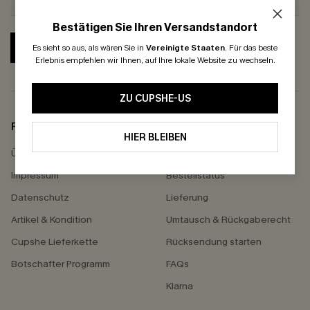
Bestätigen Sie Ihren Versandstandort
ABONNIEREN
Es sieht so aus, als wären Sie in
Vereinigte Staaten
.
Für das beste
Erlebnis empfehlen wir Ihnen, auf Ihre lokale Website zu wechseln.
ZU CUPSHE-US
FIRMENINFO
HILFE
HIER BLEIBEN
Über Uns
Kontakt
Impressum
Bestellstatus
Datenschutz
Lieferung
Artikel & Kondition
Umtausch & Rückgaberecht
Cupshe Lieferkette
Rücksendung starten
Botschafter Programm
FAQs
Klarna