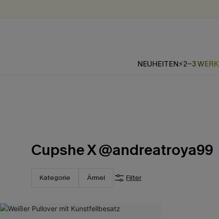
NEUHEITEN
⚡2-3 WER
Cupshe X @andreatroya99
Kategorie
Ärmel
Filter