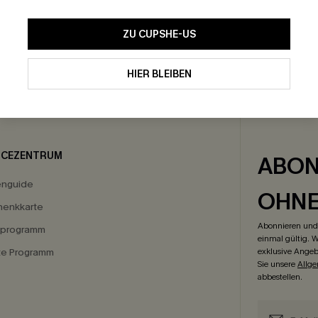
ZU CUPSHE-US
HIER BLEIBEN
GRATIS VERSAND
-15% NEWSLETTER-
ICEZENTRUM
ABON
enguide
OHN
enkkarte
Abonnieren und 
eprogramm
einmal gültig. W
ate Programm
exklusive Angeb
Sie unsere
Allg
abbestellen.