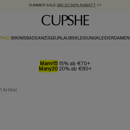
SUMMER SALE:
BIS ZU 50% RABATT
>>
ZUM NEWSLETTER:
KOSTENLOSER VERSAND AB 89 €
BIS ZU -20% EXTRA ERHALTEN
>>
>>
KTAGE
BIKINIS
BADEANZÜGE
URLAUBSKLEIDUNG
KLEIDER
DAMEN
Many15
15% ab €70+
Many20
20% ab €80+
1
Artikel