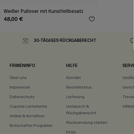
Weißer Pullover mit Kunstfellbesatz
48,00 €
30-TÄGIGES RÜCKGABERECHT
FIRMENINFO
HILFE
SERV
Über uns
Kontakt
Größ
Impressum
Bestellstatus
Gesch
Datenschutz
Lieferung
Treu
Cupshe Lieferkette
Umtausch &
Affili
Rückgaberecht
Artikel & Kondition
Rücksendung starten
Botschafter Programm
FAQs