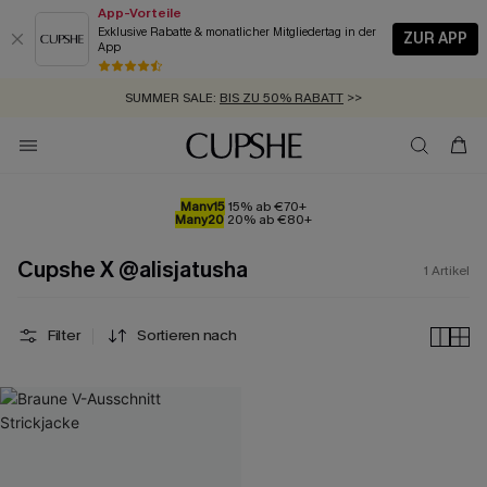
App-Vorteile
Exklusive Rabatte & monatlicher Mitgliedertag in der
ZUR APP
App
GRATIS MASSBAND MIT JEDEM SCHNELLVERSAND-ARTIKEL >>
SUMMER SALE:
BIS ZU 50% RABATT
>>
ZUM NEWSLETTER:
KOSTENLOSER VERSAND AB 89 €
BIS ZU -20% EXTRA ERHALTEN
>>
>>
Many15
15% ab €70+
Many20
20% ab €80+
Cupshe X @alisjatusha
1
Artikel
Filter
Sortieren nach