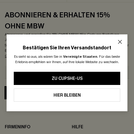
ABONNIEREN & ERHALTEN 15%
OHNE MBW
Abonnieren und genießen Sie 15% OHNE MBW! *Ein Code pro Bestellung.
Jeder Code ist einmal gültig. Wenn Sie auf diese Schaltfläche klicken, erklären
Sie sich damit einverstanden, exklusive Angebote und Updates von Cupshe per
Bestätigen Sie Ihren Versandstandort
E-Mail zu erhalten. Außerdem akzeptieren Sie unsere
Allgemeinen
Geschäftsbedingungen
und
Datenschutzrichtlinien
. Jederzeit abbestellen.
Es sieht so aus, als wären Sie in
Vereinigte Staaten
.
Für das beste
Erlebnis empfehlen wir Ihnen, auf Ihre lokale Website zu wechseln.
ZU CUPSHE-US
ABONNIEREN
HIER BLEIBEN
FIRMENINFO
HILFE