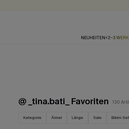
NEUHEITEN
⚡2-3 WER
@ _tina.bati_ Favoriten
130
Arti
Kategorie
Ärmel
Länge
Sale
Bikini-Se