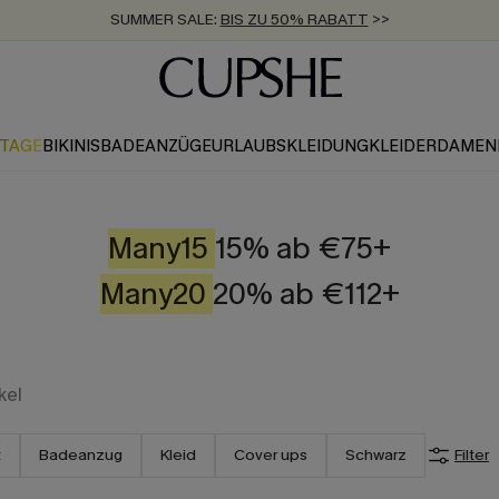
SUMMER SALE:
BIS ZU 50% RABATT
>>
ZUM NEWSLETTER:
KOSTENLOSER VERSAND AB 89 €
BIS ZU -20% EXTRA ERHALTEN
>>
>>
KTAGE
BIKINIS
BADEANZÜGE
URLAUBSKLEIDUNG
KLEIDER
DAMEN
Many15
15% ab €75+
Many20
20% ab €112+
kel
t
Badeanzug
Kleid
Cover ups
Schwarz
Filter