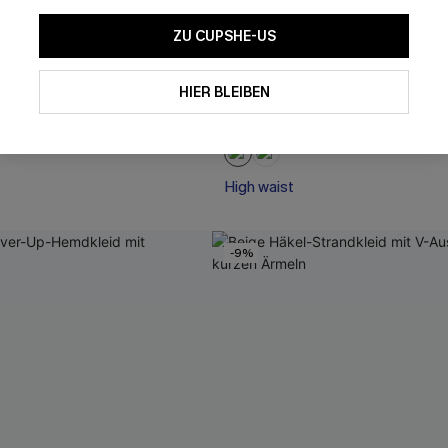
ZU CUPSHE-US
ise Neckholder-Bikini-Set
Schwarzes Mid-Waist Verstell
Träger Tankini-Set
HIER BLEIBEN
 €
45,00 €
High waist
-9%