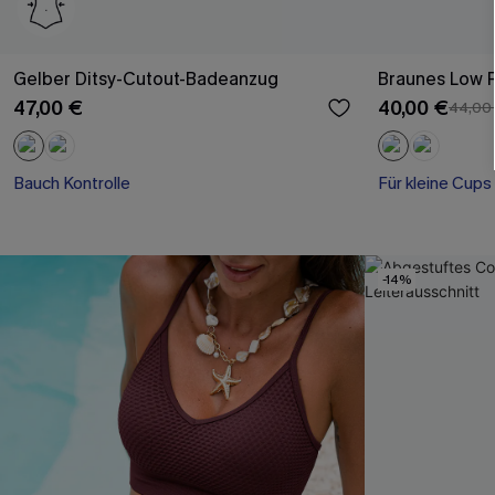
Gelber Ditsy-Cutout-Badeanzug
Braunes Low R
47,00 €
40,00 €
44,00
Bauch Kontrolle
Für kleine Cups
-14%