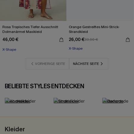
Rosa Tropisches Tiefer Ausschnitt
Orange Gestreiftes Mini-Strick-
Dolmanärmel Maxikleid
Strandkleid
46,00 €
26,00 €
33,00 €
Mit Gratis-Maßband
X-Shape
X-Shape
Mit Gratis-Maßband
VORHERIGE SEITE
NÄCHSTE SEITE
BELIEBTE STYLES ENTDECKEN
Abendkleider
Strandkleider
Bademode
Kleider