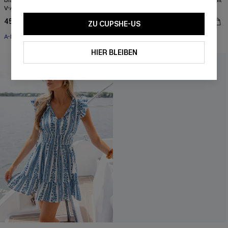
Blau tropisches Midi-Strandkleid mit
Blau geblümtes Maxi-Strandkleid mit
V-Ausschnitt
V-Ausschnitt
45,00 €
48,00 €
ZU CUPSHE-US
A-Linien
A-Linien
HIER BLEIBEN
NEU