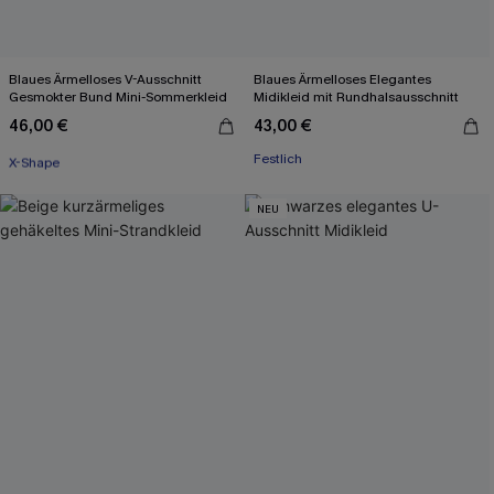
Blaues Ärmelloses V-Ausschnitt
Blaues Ärmelloses Elegantes
Gesmokter Bund Mini-Sommerkleid
Midikleid mit Rundhalsausschnitt
46,00 €
43,00 €
Mit Gratis-Maßband
X-Shape
Festlich
Mit Gratis-Maßband
NEU