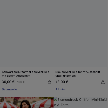
Schwarzes kurzärmeliges Minikleid
Blaues Minikleid mit V-Ausschnitt
mit tiefem Ausschnitt
und Puffärmeln
30,00 €
43,00 €
37,00 €
Mit Gratis-Maßband
Baumwolle
A-Linien
Mit Gratis-Maßband