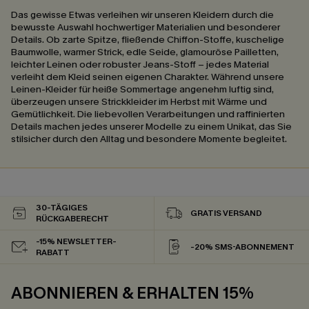
Das gewisse Etwas verleihen wir unseren Kleidern durch die
bewusste Auswahl hochwertiger Materialien und besonderer
Details. Ob zarte Spitze, fließende Chiffon-Stoffe, kuschelige
Baumwolle, warmer Strick, edle Seide, glamouröse Pailletten,
leichter Leinen oder robuster Jeans-Stoff – jedes Material
verleiht dem Kleid seinen eigenen Charakter. Während unsere
Leinen-Kleider für heiße Sommertage angenehm luftig sind,
überzeugen unsere Strickkleider im Herbst mit Wärme und
Gemütlichkeit. Die liebevollen Verarbeitungen und raffinierten
Details machen jedes unserer Modelle zu einem Unikat, das Sie
stilsicher durch den Alltag und besondere Momente begleitet.
30-TÄGIGES
GRATIS VERSAND
RÜCKGABERECHT
-15% NEWSLETTER-
-20% SMS-ABONNEMENT
RABATT
ABONNIEREN & ERHALTEN 15%