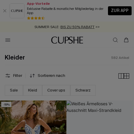
App-Vorteile
Exklusive Rabatte & monatlicher Mitgliedertag in der
ZUR APP
App
GRATIS MASSBAND MIT JEDEM SCHNELLVERSAND-ARTIKEL >>
SUMMER SALE:
BIS ZU 50% RABATT
>>
ZUM NEWSLETTER:
BIS ZU -20% EXTRA ERHALTEN
>>
KOSTENLOSER VERSAND AB 89 €
>>
Kleider
582
Artikel
Filter
Sortieren nach
Sale
Kleid
Cover ups
Schwarz
-19%