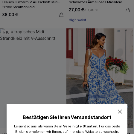
Blaues Kurzarm V-Ausschnitt Mini-
Schwarzes Ärmelloses Midikleid
Strick-Sommerkleid
27,00 €
30,00 €
Mit Gratis-Maßband
38,00 €
High waist
Mit Gratis-Maßband
NEU
Bestätigen Sie Ihren Versandstandort
Es sieht so aus, als wären Sie in
Vereinigte Staaten
.
Für das beste
Erlebnis empfehlen wir Ihnen, auf Ihre lokale Website zu wechseln.