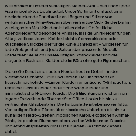
Willkommen in unserer vielfältigen Kleider-Welt – hier findet jede
Frau ihr perfektes Lieblingsteil. Unser Sortiment umfasst eine
beeindruckende Bandbreite an Längen und Stilen: Von
verführerischen Mini-Kleidern über vielseitige Midi-Kleider bis hin
zu eleganten Maxi-Kleidern ist alles dabei. Ob festliche
Abendkleider für besondere Anlässe, lässige Shirtkleider für den
Alltag, zeitlose Jeans-Kleider, leichte Sommerkleider oder
kuschelige Strickkleider für die kühle Jahreszeit – wir bieten für
jede Gelegenheit und jede Saison das passende Modell.
Entdecken Sie auch unsere luftigen Strandkleider und die
eleganten Business-Kleider, die im Büro eine gute Figur machen.
Die große Kunst eines guten Kleides liegt im Detail – in der
Vielfalt der Schnitte, Stile und Farben. Bei uns finden Sie
figurschmeichelnde A-Linien-Kleider, romantische X-Silhouetten,
feminine Bleistiftkleider, praktische Wrap-Kleider und
minimalistische H-Linien-Kleider. Die Stilrichtungen reichen von
legerer Freizeitmode über seriöse Office-Looks bis hin zu
verträumten Urlaubsstyles. Die Farbpalette ist ebenso vielfältig:
Von erdigen Boho-Tönen über klassische Unifarben bis hin zu
auffälligen Retro-Streifen, modischen Karos, exotischen Animal-
Prints, tropischen Blumenmustern, zarten Wildblumen-Dessins
und ethno-inspirierten Prints ist für jeden Geschmack etwas
dabei.