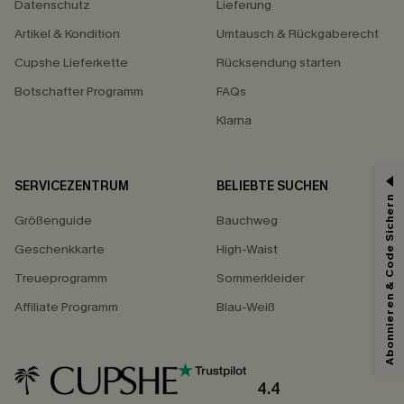
Datenschutz
Lieferung
Artikel & Kondition
Umtausch & Rückgaberecht
Cupshe Lieferkette
Rücksendung starten
Botschafter Programm
FAQs
Klarna
SERVICEZENTRUM
BELIEBTE SUCHEN
15% ERHALTEN
Abonnieren & Code Sichern
Größenguide
Bauchweg
15% ohne MBW für E-Mail-Abonnenten.
*Ein Code pro Bestellung. Jeder Code ist einmal gültig.
Geschenkkarte
High-Waist
Treueprogramm
Sommerkleider
Affiliate Programm
Blau-Weiß
Mit dem Klick auf diese Schaltfläche erklären Sie sich damit einverstanden,
exklusive Werbeaktionen und Updates von Cupshe per E-Mail zu erhalten.
Sie akzeptieren außerdem unsere
Allgemeinen Geschäftsbedingungen
und
Datenschutzbestimmungen
. Sie können sich jederzeit abmelden.
4.4