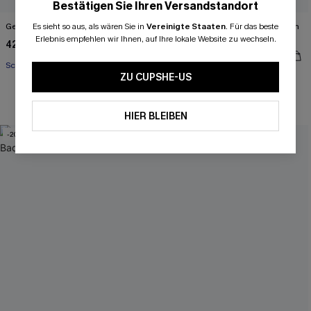
Bestätigen Sie Ihren Versandstandort
Es sieht so aus, als wären Sie in
Vereinigte Staaten
.
Für das beste
Gestreifte Hose mit geradem Bein
Blau Gestreiftes Midikleid mit tiefem
Ausschnitt
Erlebnis empfehlen wir Ihnen, auf Ihre lokale Website zu wechseln.
42,00 €
48,00 €
Schnürung
ZU CUPSHE-US
A-Linien
HIER BLEIBEN
-20%
NEU