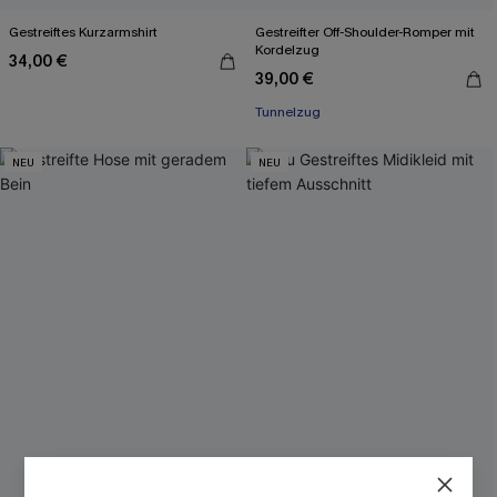
Gestreiftes Kurzarmshirt
Gestreifter Off-Shoulder-Romper mit
Kordelzug
34,00 €
39,00 €
Tunnelzug
NEU
NEU