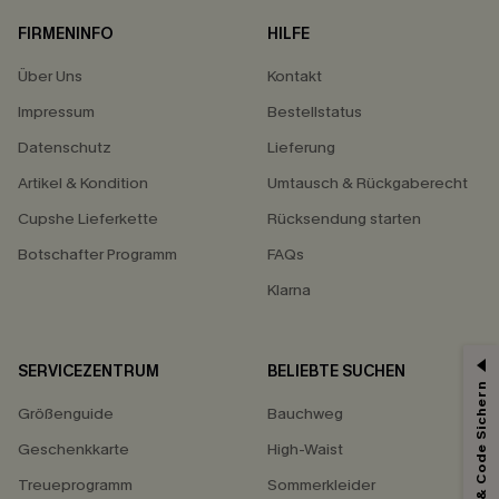
FIRMENINFO
HILFE
Über Uns
Kontakt
Impressum
Bestellstatus
Datenschutz
Lieferung
Artikel & Kondition
Umtausch & Rückgaberecht
Cupshe Lieferkette
Rücksendung starten
Botschafter Programm
FAQs
Klarna
SERVICEZENTRUM
BELIEBTE SUCHEN
Abonnieren & Code Sichern
15% ERHALTEN
Größenguide
Bauchweg
15% ohne MBW für E-Mail-Abonnenten.
Geschenkkarte
High-Waist
*Ein Code pro Bestellung. Jeder Code ist einmal gültig.
Treueprogramm
Sommerkleider