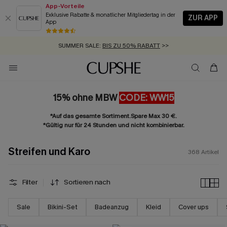
App-Vorteile
Exklusive Rabatte & monatlicher Mitgliedertag in der
ZUR APP
App
GRATIS MASSBAND MIT JEDEM SCHNELLVERSAND-ARTIKEL >>
SUMMER SALE:
BIS ZU 50% RABATT
>>
ZUM NEWSLETTER:
BIS ZU -20% EXTRA ERHALTEN
>>
KOSTENLOSER VERSAND AB 89 €
>>
15% ohne MBW
CODE: WW15
*Auf das gesamte Sortiment.Spare Max 30 €.
*Gültig nur für 24 Stunden und nicht kombinierbar.
Streifen und Karo
368
Artikel
Filter
Sortieren nach
Sale
Bikini-Set
Badeanzug
Kleid
Cover ups