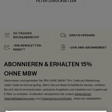
FILTER ZURÜCKSETZEN
30-TÄGIGES
GRATIS VERSAND
RÜCKGABERECHT
-15% NEWSLETTER-
-20% SMS-ABONNEMENT
RABATT
ABONNIEREN & ERHALTEN 15%
OHNE MBW
Abonnieren und genießen Sie 15% OHNE MBW! *Ein Code pro Bestellung.
Jeder Code ist einmal gültig. Wenn Sie auf diese Schaltfläche klicken, erklären
Sie sich damit einverstanden, exklusive Angebote und Updates von Cupshe per
E-Mail zu erhalten. Außerdem akzeptieren Sie unsere
Allgemeinen
Geschäftsbedingungen
und
Datenschutzrichtlinien
. Jederzeit abbestellen.