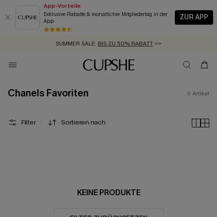
App-Vorteile
Exklusive Rabatte & monatlicher Mitgliedertag in der
ZUR APP
App
GRATIS MASSBAND MIT JEDEM SCHNELLVERSAND-ARTIKEL >>
SUMMER SALE:
BIS ZU 50% RABATT
>>
ZUM NEWSLETTER:
KOSTENLOSER VERSAND AB 89 €
BIS ZU -20% EXTRA ERHALTEN
>>
>>
Chanels Favoriten
0
Artikel
Filter
Sortieren nach
KEINE PRODUKTE