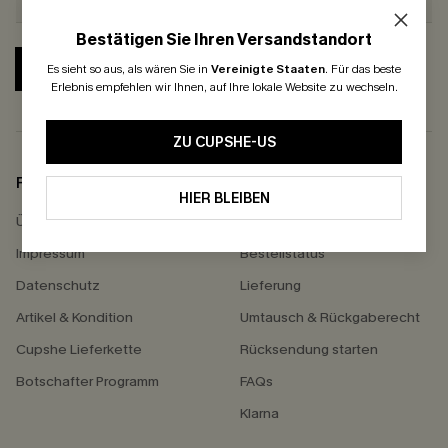
Bestätigen Sie Ihren Versandstandort
ABONNIEREN
Es sieht so aus, als wären Sie in
Vereinigte Staaten
.
Für das beste
Erlebnis empfehlen wir Ihnen, auf Ihre lokale Website zu wechseln.
ZU CUPSHE-US
FIRMENINFO
HILFE
HIER BLEIBEN
Über Uns
Kontakt
Impressum
Bestellstatus
Datenschutz
Lieferung
Artikel & Kondition
Umtausch & Rückgaberecht
Cupshe Lieferkette
Rücksendung starten
Botschafter Programm
FAQs
Klarna