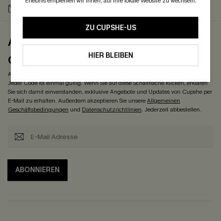
Erlebnis empfehlen wir Ihnen, auf Ihre lokale Website zu wechseln.
-15% NEWSLETTER-
-20% SMS-ABONNEMENT
RABATT
ZU CUPSHE-US
ABONNIEREN & ERHALTEN 15%
HIER BLEIBEN
OHNE MBW
Abonnieren und genießen Sie 15% OHNE MBW! *Ein Code pro Bestellung.
Jeder Code ist einmal gültig. Wenn Sie auf diese Schaltfläche klicken, erklären
Sie sich damit einverstanden, exklusive Angebote und Updates von Cupshe per
E-Mail zu erhalten. Außerdem akzeptieren Sie unsere
Allgemeinen
Geschäftsbedingungen
und
Datenschutzrichtlinien
. Jederzeit abbestellen.
ABONNIEREN