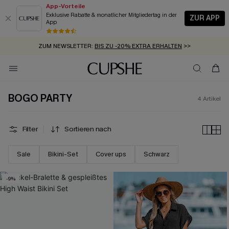
App-Vorteile
Exklusive Rabatte & monatlicher Mitgliedertag in der
ZUR APP
App
GRATIS MASSBAND MIT JEDEM SCHNELLVERSAND-ARTIKEL >>
SUMMER SALE:
BIS ZU 50% RABATT
>>
ZUM NEWSLETTER:
BIS ZU -20% EXTRA ERHALTEN
>>
KOSTENLOSER VERSAND AB 89 €
>>
BOGO PARTY
4
Artikel
Filter
Sortieren nach
Sale
Bikini-Set
Cover ups
Schwarz
-9%