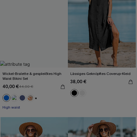
Wickel-Bralette & gespleißtes High
Lässiges Geknöpftes Coverup-Kleid
Waist Bikini Set
38,00 €
40,00 €
44,00 €
+2
High waist