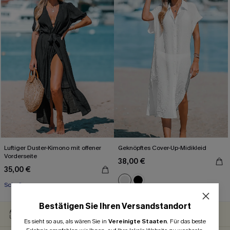
Luftiger Duster-Kimono mit offener
Geknöpftes Cover-Up-Midikleid
Vorderseite
38,00 €
35,00 €
Mit Gratis-Maßband
Schnürung
Mit Gratis-Maßband
Bestätigen Sie Ihren Versandstandort
30-TÄGIGES
GRATIS VERSAND
RÜCKGABERECHT
Es sieht so aus, als wären Sie in
Vereinigte Staaten
.
Für das beste