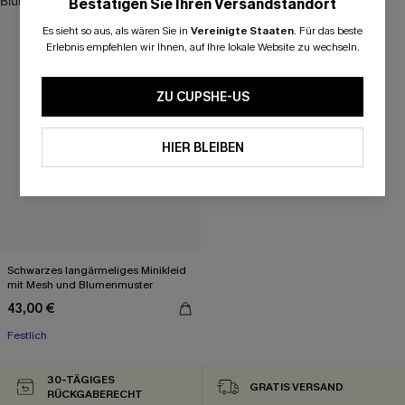
Bestätigen Sie Ihren Versandstandort
Es sieht so aus, als wären Sie in
Vereinigte Staaten
.
Für das beste
Erlebnis empfehlen wir Ihnen, auf Ihre lokale Website zu wechseln.
ZU CUPSHE-US
HIER BLEIBEN
Schwarzes langärmeliges Minikleid
mit Mesh und Blumenmuster
43,00 €
Festlich
30-TÄGIGES
GRATIS VERSAND
RÜCKGABERECHT