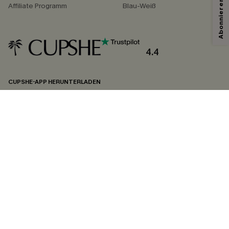
Affiliate Programm
Blau-Weiß
4.4
CUPSHE-APP HERUNTERLADEN
FOLGEN SIE UNS AUF
©2026 CUPSHE DEUTSCHLAND
Datenschutz
&
AGB
&
Zugänglichkeitserklärung