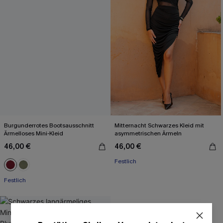
Burgunderrotes Bootsausschnitt
Mitternacht Schwarzes Kleid mit
Ärmelloses Mini-Kleid
asymmetrischen Ärmeln
46,00 €
46,00 €
Festlich
Festlich