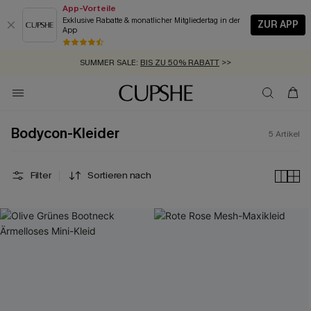
App-Vorteile
Exklusive Rabatte & monatlicher Mitgliedertag in der
ZUR APP
App
GRATIS MASSBAND MIT JEDEM SCHNELLVERSAND-ARTIKEL >>
SUMMER SALE:
BIS ZU 50% RABATT
>>
ZUM NEWSLETTER:
KOSTENLOSER VERSAND AB 89 €
BIS ZU -20% EXTRA ERHALTEN
>>
>>
Bodycon-Kleider
5
Artikel
Filter
Sortieren nach