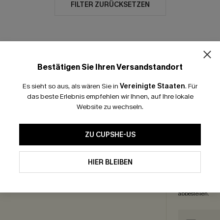
FILTER ZURÜCKSETZEN
Bestätigen Sie Ihren Versandstandort
GRATIS VERSAND
-15% NEWSLETTER-
Es sieht so aus, als wären Sie in
Vereinigte Staaten
.
Für
das beste Erlebnis empfehlen wir Ihnen, auf Ihre lokale
Website zu wechseln.
ICEZENTRUM
ABON
enguide
ZU CUPSHE-US
OHN
enkkarte
Abonnieren und 
eprogramm
HIER BLEIBEN
einmal gültig. W
ate Programm
exklusive Angeb
Sie unsere
Allg
abbestellen.