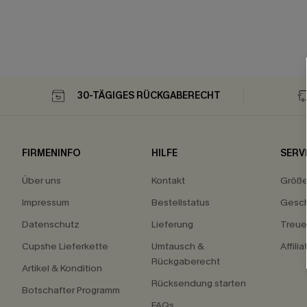
30-TÄGIGES RÜCKGABERECHT
FIRMENINFO
HILFE
SERV
Über uns
Kontakt
Größ
Impressum
Bestellstatus
Gesch
Datenschutz
Lieferung
Treu
Cupshe Lieferkette
Umtausch &
Affili
Rückgaberecht
Artikel & Kondition
Rücksendung starten
Botschafter Programm
FAQs