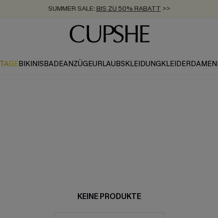
SUMMER SALE:
BIS ZU 50% RABATT
>>
ZUM NEWSLETTER:
KOSTENLOSER VERSAND AB 89 €
BIS ZU -20% EXTRA ERHALTEN
>>
>>
KTAGE
BIKINIS
BADEANZÜGE
URLAUBSKLEIDUNG
KLEIDER
DAMEN
KEINE PRODUKTE