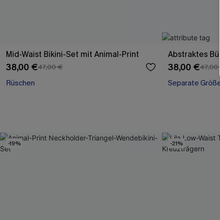
Mid-Waist Bikini-Set mit Animal-Print
Abstraktes Büg
38,00 €
38,00 €
47,00 €
47,00
Rüschen
Separate Größ
-19%
-21%