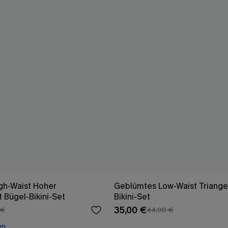
gh-Waist Hoher
Geblümtes Low-Waist Triangel
 Bügel-Bikini-Set
Bikini-Set
35,00 €
 €
44,00 €
en