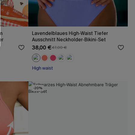
em
Lavendelblaues High-Waist Tiefer
er
Ausschnitt Neckholder-Bikini-Set
38,00 €
47,00 €
High waist
-20%