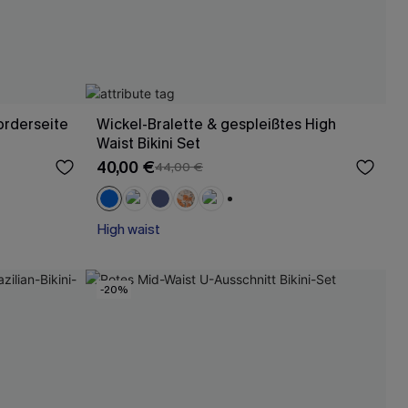
orderseite
Wickel-Bralette & gespleißtes High
Waist Bikini Set
40,00 €
44,00 €
+1
High waist
-20%