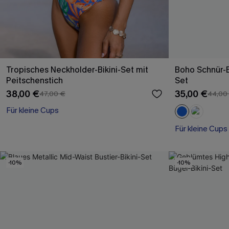
Tropisches Neckholder-Bikini-Set mit
Boho Schnür-Br
Peitschenstich
Set
38,00 €
35,00 €
47,00 €
44,00
Für kleine Cups
Für kleine Cups
-10%
-10%