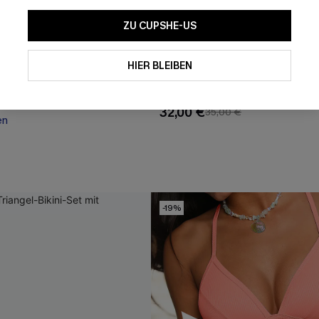
ZU CUPSHE-US
HIER BLEIBEN
el-Brazilian-Bikini-Set
Low-Waist Bikini-Set mit tief
Ausschnitt und Chevron-Must
 €
32,00 €
35,00 €
en
-19%