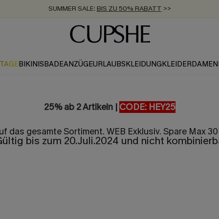
SUMMER SALE:
BIS ZU 50% RABATT
>>
ZUM NEWSLETTER:
KOSTENLOSER VERSAND AB 89 €
BIS ZU -20% EXTRA ERHALTEN
>>
>>
KTAGE
BIKINIS
BADEANZÜGE
URLAUBSKLEIDUNG
KLEIDER
DAMEN
25% ab 2 Artikeln |
CODE: HEY25
uf das gesamte Sortiment. WEB Exklusiv. Spare Max 30
ültig bis zum 20.Juli.2024 und nicht kombinierb