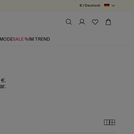
€ / Deutsch
MODE
SALE %
IM TREND
 €.
ar.