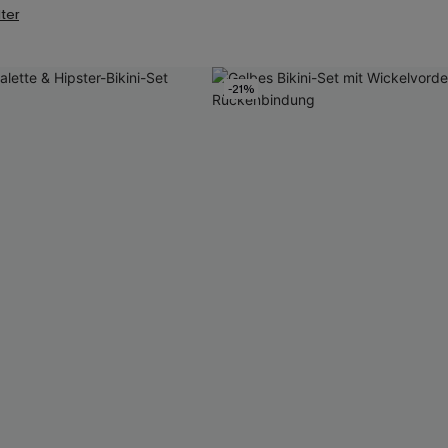
lter
-21%