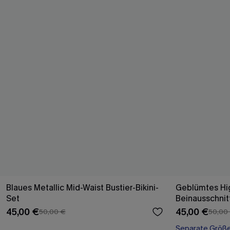
Blaues Metallic Mid-Waist Bustier-Bikini-
Geblümtes Hi
Set
Beinausschnitt
45,00 €
45,00 €
50,00 €
50,00
Separate Größ