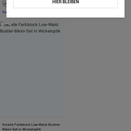
HIER BLEIBEN
Bauch Kontrolle
-20%
Koralle Farbblock Low-Waist Bustier-
Bikini-Set in Wickeloptik