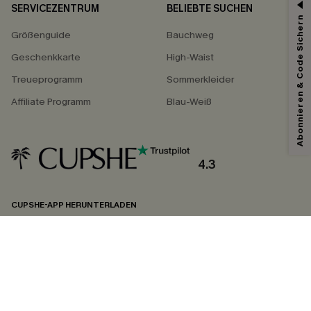
SERVICEZENTRUM
BELIEBTE SUCHEN
Abonnieren & Code Sichern
Größenguide
Bauchweg
Geschenkkarte
High-Waist
Treueprogramm
Sommerkleider
Affiliate Programm
Blau-Weiß
4.3
CUPSHE-APP HERUNTERLADEN
FOLGEN SIE UNS AUF