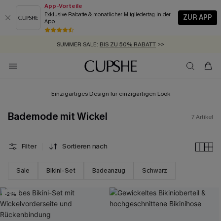
App-Vorteile
Exklusive Rabatte & monatlicher Mitgliedertag in der
ZUR APP
App
GRATIS MASSBAND MIT JEDEM SCHNELLVERSAND-ARTIKEL >>
SUMMER SALE:
BIS ZU 50% RABATT
>>
ZUM NEWSLETTER:
KOSTENLOSER VERSAND AB 89 €
BIS ZU -20% EXTRA ERHALTEN
>>
>>
Einzigartiges Design für einzigartigen Look
Bademode mit Wickel
7
Artikel
Filter
Sortieren nach
Sale
Bikini-Set
Badeanzug
Schwarz
-21%