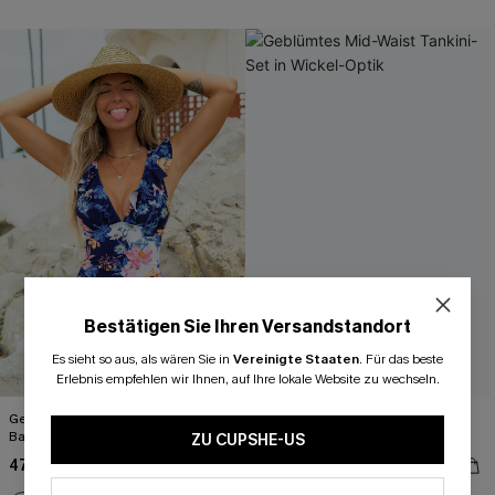
Bestätigen Sie Ihren Versandstandort
Es sieht so aus, als wären Sie in
Vereinigte Staaten
.
Für das beste
Erlebnis empfehlen wir Ihnen, auf Ihre lokale Website zu wechseln.
Gerüschter Floraler Blauer
Geblümtes Mid-Waist Tankini-Set in
Badeanzug mit Rückenausschnitt
Wickel-Optik
ZU CUPSHE-US
47,00 €
53,00 €