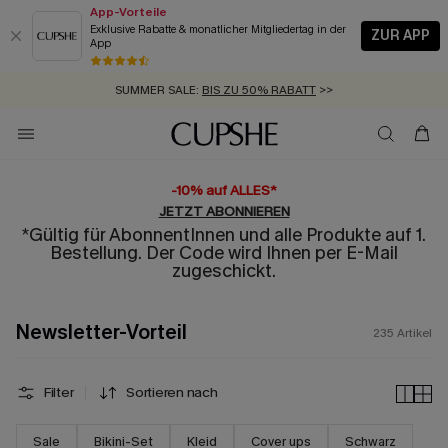
App-Vorteile
Exklusive Rabatte & monatlicher Mitgliedertag in der
ZUR APP
App
GRATIS MASSBAND MIT JEDEM SCHNELLVERSAND-ARTIKEL >>
SUMMER SALE:
BIS ZU 50% RABATT
>>
ZUM NEWSLETTER:
BIS ZU -20% EXTRA ERHALTEN
>>
KOSTENLOSER VERSAND AB 89 €
>>
-10% auf ALLES*
JETZT ABONNIEREN
*Gültig für AbonnentInnen und alle Produkte auf 1.
Bestellung. Der Code wird Ihnen per E-Mail
zugeschickt.
Newsletter-Vorteil
235
Artikel
Filter
Sortieren nach
Sale
Bikini-Set
Kleid
Cover ups
Schwarz