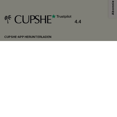
Mit dem Klick auf diese Schaltfläche erklären Sie sich damit einverstanden,
exklusive Werbeaktionen und Updates von Cupshe per E-Mail zu erhalten.
Sie akzeptieren außerdem unsere
Allgemeinen Geschäftsbedingungen
und
Datenschutzbestimmungen
. Sie können sich jederzeit abmelden.
4.4
ABONNIEREN
CUPSHE-APP HERUNTERLADEN
FOLGEN SIE UNS AUF
©2026 CUPSHE DEUTSCHLAND
Datenschutz
&
AGB
&
Zugänglichkeitserklärung
Cookie-Einstellungen