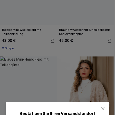
Beiges Mini-Wickelkleid mit
Braune V-Ausschnitt Strickjacke mit
Taillenbindung
Schleifenknöpfen
43,00 €
46,00 €
X-Shape
Bestätigen Sie Ihren Versandstandort