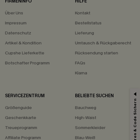
FIRMENINFO
HILFE
Über Uns
Kontakt
Impressum
Bestellstatus
Datenschutz
Lieferung
Artikel & Kondition
Umtausch & Rückgaberecht
Cupshe Lieferkette
Rücksendung starten
Botschafter Programm
FAQs
Klarna
SERVICEZENTRUM
BELIEBTE SUCHEN
15% ERHALTEN
Abonnieren & Code Sichern
Größenguide
Bauchweg
15% ohne MBW für E-Mail-Abonnenten.
*Ein Code pro Bestellung. Jeder Code ist einmal gültig.
Geschenkkarte
High-Waist
Treueprogramm
Sommerkleider
Affiliate Programm
Blau-Weiß