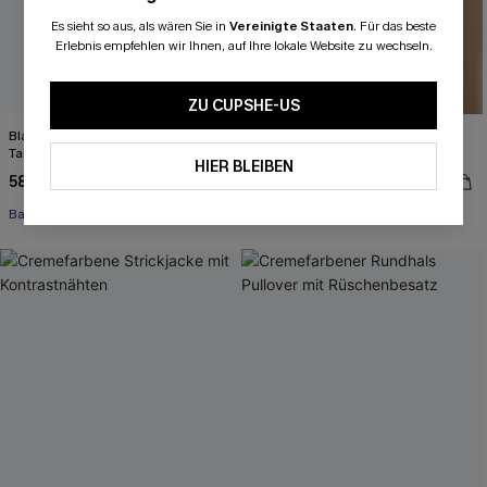
Es sieht so aus, als wären Sie in
Vereinigte Staaten
.
Für das beste
Erlebnis empfehlen wir Ihnen, auf Ihre lokale Website zu wechseln.
ZU CUPSHE-US
Blaues Mini-Hemdkleid mit
Beige V-Ausschnitt Strickjacke mit
Taillengürtel
Knopfleiste
HIER BLEIBEN
58,00 €
46,00 €
Baumwolle