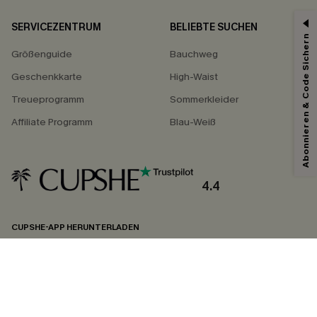
SERVICEZENTRUM
BELIEBTE SUCHEN
Abonnieren & Code Sichern
Größenguide
Bauchweg
Geschenkkarte
High-Waist
Treueprogramm
Sommerkleider
Affiliate Programm
Blau-Weiß
4.4
CUPSHE-APP HERUNTERLADEN
FOLGEN SIE UNS AUF