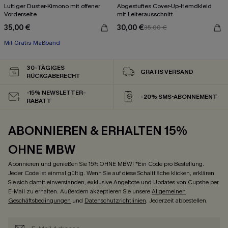
Luftiger Duster-Kimono mit offener
Abgestuftes Cover-Up-Hemdkleid
Vorderseite
mit Leiterausschnitt
35,00 €
30,00 €
35,00 €
Mit Gratis-Maßband
Schnürung
Mit Gratis-Maßband
30-TÄGIGES
GRATIS VERSAND
RÜCKGABERECHT
-15% NEWSLETTER-
-20% SMS-ABONNEMENT
RABATT
ABONNIEREN & ERHALTEN 15%
OHNE MBW
Abonnieren und genießen Sie 15% OHNE MBW! *Ein Code pro Bestellung.
Jeder Code ist einmal gültig. Wenn Sie auf diese Schaltfläche klicken, erklären
Sie sich damit einverstanden, exklusive Angebote und Updates von Cupshe per
E-Mail zu erhalten. Außerdem akzeptieren Sie unsere
Allgemeinen
Geschäftsbedingungen
und
Datenschutzrichtlinien
. Jederzeit abbestellen.