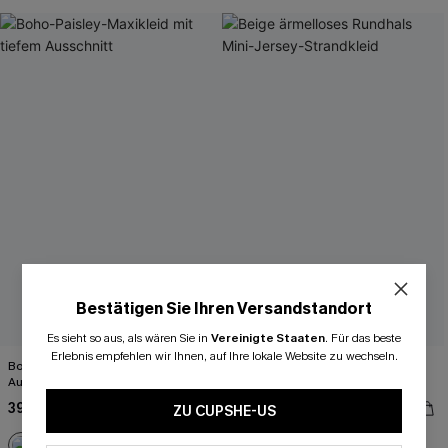
High waist
Mit Gratis-Maßband
Bestätigen Sie Ihren Versandstandort
Es sieht so aus, als wären Sie in
Vereinigte Staaten
.
Für das beste
Erlebnis empfehlen wir Ihnen, auf Ihre lokale Website zu wechseln.
Boho-Paisley-Maxikleid mit tiefem
Beige ärmelloses Rundhals Mini-
Ausschnitt
Jersey-Strandkleid
39,00 €
39,00 €
ZU CUPSHE-US
High waist