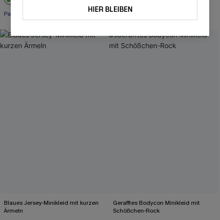
HIER BLEIBEN
Paisley
Blaues Jersey-Minikleid mit kurzen
Gerafftes Bodycon Minikleid mit
Ärmeln
Schößchen-Rock