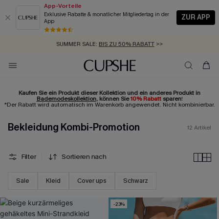
App-Vorteile
Exklusive Rabatte & monatlicher Mitgliedertag in der
ZUR APP
App
GRATIS MASSBAND MIT JEDEM SCHNELLVERSAND-ARTIKEL >>
SUMMER SALE:
BIS ZU 50% RABATT
>>
ZUM NEWSLETTER:
KOSTENLOSER VERSAND AB 89 €
BIS ZU -20% EXTRA ERHALTEN
>>
>>
Kaufen Sie ein Produkt dieser Kollektion und ein anderes Produkt in
Bademodeskollektion
, können Sie
10% Rabatt
sparen
!
*Der Rabatt wird automatisch im Warenkorb angewendet. Nicht kombinierbar.
Bekleidung Kombi-Promotion
12
Artikel
Filter
Sortieren nach
Sale
Kleid
Cover ups
Schwarz
-23%