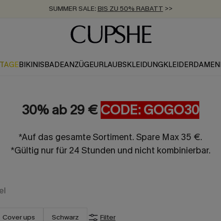
SUMMER SALE:
BIS ZU 50% RABATT
>>
ZUM NEWSLETTER:
KOSTENLOSER VERSAND AB 89 €
BIS ZU -20% EXTRA ERHALTEN
>>
>>
KTAGE
BIKINIS
BADEANZÜGE
URLAUBSKLEIDUNG
KLEIDER
DAMEN
30% ab 29 €
CODE: GOGO30
*Auf das gesamte Sortiment. Spare Max 35 €.
*Gültig nur für 24 Stunden und nicht kombinierbar.
el
Cover ups
Schwarz
Filter