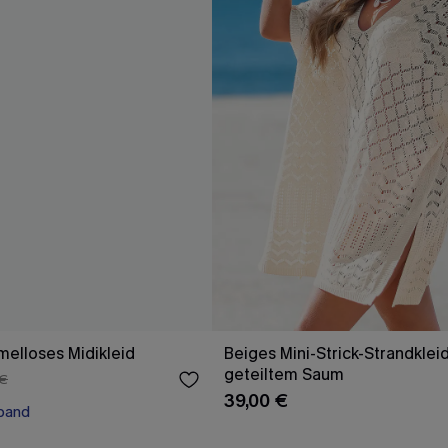
elloses Midikleid
Beiges Mini-Strick-Strandklei
geteiltem Saum
 €
39,00 €
band