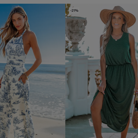
band
-21%