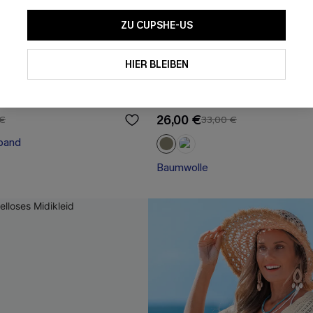
ZU CUPSHE-US
HIER BLEIBEN
Maxi-Urlaubs-
Reine Baumwolle Rückenfreies
it tiefem Ausschnitt
mit V-Ausschnitt
26,00 €
 €
33,00 €
band
Baumwolle
band