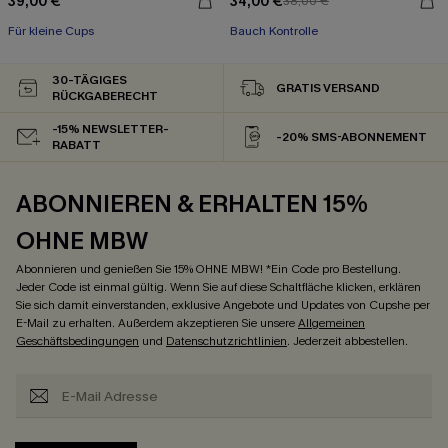
39,00 €
34,00 €
38,00 €
Für kleine Cups
Bauch Kontrolle
30-TÄGIGES
GRATIS VERSAND
RÜCKGABERECHT
-15% NEWSLETTER-
-20% SMS-ABONNEMENT
RABATT
ABONNIEREN & ERHALTEN 15%
OHNE MBW
Abonnieren und genießen Sie 15% OHNE MBW! *Ein Code pro Bestellung.
Jeder Code ist einmal gültig. Wenn Sie auf diese Schaltfläche klicken, erklären
Sie sich damit einverstanden, exklusive Angebote und Updates von Cupshe per
E-Mail zu erhalten. Außerdem akzeptieren Sie unsere
Allgemeinen
Geschäftsbedingungen
und
Datenschutzrichtlinien
. Jederzeit abbestellen.