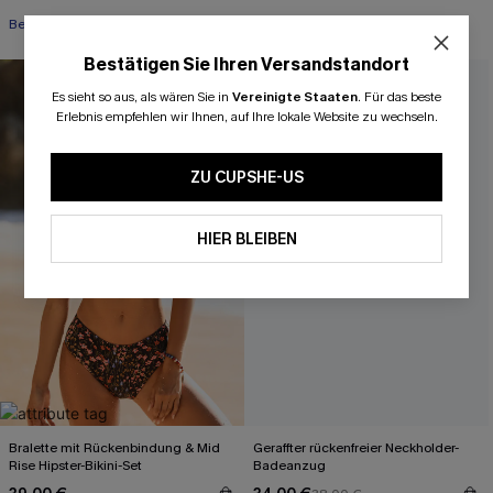
Bestseller Nr. 1
Bauch Kontrolle
Bestätigen Sie Ihren Versandstandort
-11%
Es sieht so aus, als wären Sie in
Vereinigte Staaten
.
Für das beste
Erlebnis empfehlen wir Ihnen, auf Ihre lokale Website zu wechseln.
ZU CUPSHE-US
HIER BLEIBEN
Bralette mit Rückenbindung & Mid
Geraffter rückenfreier Neckholder-
Rise Hipster-Bikini-Set
Badeanzug