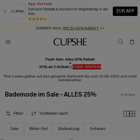
App-Vorteile
Exklusive Rabatte & monatlicher Mitgliedertag in der
ZUR APP
App
GRATIS MASSBAND MIT JEDEM SCHNELLVERSAND-ARTIKEL >>
SUMMER SALE:
BIS ZU 50% RABATT
>>
ZUM NEWSLETTER:
KOSTENLOSER VERSAND AB 89 €
BIS ZU -20% EXTRA ERHALTEN
>>
>>
Flash Sale: Alles 25% Rabatt
+
30% ab 3 Artikeln |
CODE: ERSTE30
*Die Codes gelten auf das gesamte Sortiment bis zum 31.Okt.2023 und nicht
kombinierbar.
Bademode im Sale - ALLES 25%
6
Artikel
Filter
Sortieren nach
Sale
Bikini-Set
Badeanzug
Schwarz