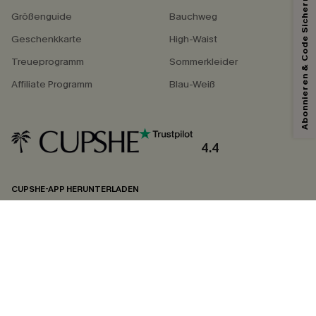
Abonnieren & Code Sichern
Größenguide
Bauchweg
Geschenkkarte
High-Waist
Treueprogramm
Sommerkleider
Affiliate Programm
Blau-Weiß
4.4
CUPSHE-APP HERUNTERLADEN
FOLGEN SIE UNS AUF