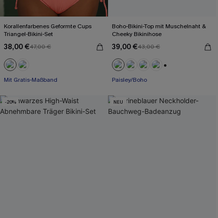
Korallenfarbenes Geformte Cups
Boho-Bikini-Top mit Muschelnaht &
Triangel-Bikini-Set
Cheeky Bikinihose
38,00 €
39,00 €
47,00 €
43,00 €
+1
Mit Gratis-Maßband
Paisley/Boho
-20%
NEU