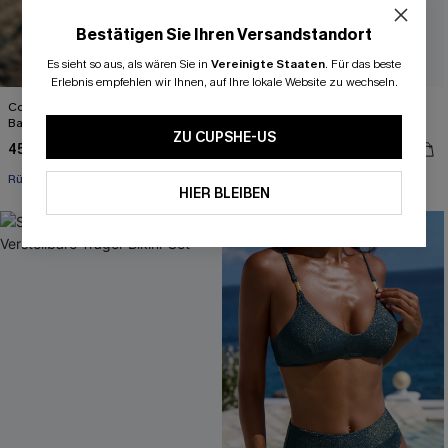
Bestätigen Sie Ihren Versandstandort
Es sieht so aus, als wären Sie in
Vereinigte Staaten
.
Für das beste
Erlebnis empfehlen wir Ihnen, auf Ihre lokale Website zu wechseln.
Colorblock Cutout One-Shoulder-
Geblümtes Low-Waist Triangel-
Badeanzug
Brazilian-Bikini-Set
ZU CUPSHE-US
45,00 €
35,00 €
50,00 €
44,00 €
Rüschen
HIER BLEIBEN