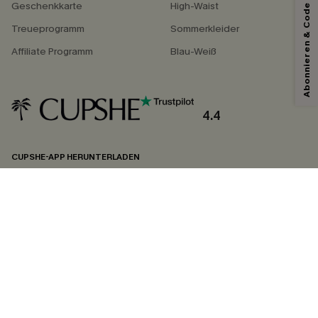
Abonnieren & Code Sichern
*Ein Code pro Bestellung. Jeder Code ist einmal gültig.
Geschenkkarte
High-Waist
Treueprogramm
Sommerkleider
Affiliate Programm
Blau-Weiß
Mit dem Klick auf diese Schaltfläche erklären Sie sich damit einverstanden,
exklusive Werbeaktionen und Updates von Cupshe per E-Mail zu erhalten.
Sie akzeptieren außerdem unsere
Allgemeinen Geschäftsbedingungen
und
Datenschutzbestimmungen
. Sie können sich jederzeit abmelden.
4.4
ABONNIEREN
CUPSHE-APP HERUNTERLADEN
FOLGEN SIE UNS AUF