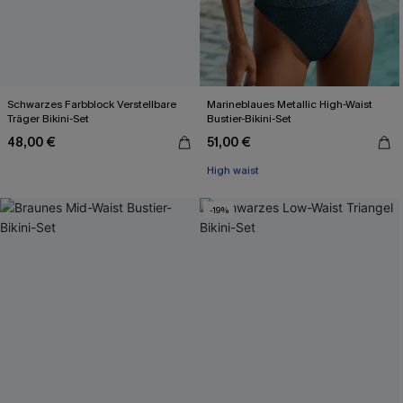
Schwarzes Farbblock Verstellbare
Marineblaues Metallic High-Waist
Träger Bikini-Set
Bustier-Bikini-Set
48,00 €
51,00 €
Mit Gratis-Maßband
High waist
Mit Gratis-Maßband
-19%