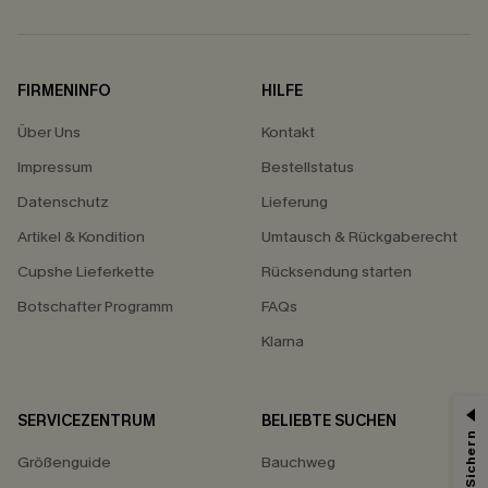
FIRMENINFO
HILFE
Über Uns
Kontakt
Impressum
Bestellstatus
Datenschutz
Lieferung
Artikel & Kondition
Umtausch & Rückgaberecht
Cupshe Lieferkette
Rücksendung starten
Botschafter Programm
FAQs
Klarna
SERVICEZENTRUM
BELIEBTE SUCHEN
15% ERHALTEN
Größenguide
Bauchweg
15% ohne MBW für E-Mail-Abonnenten.