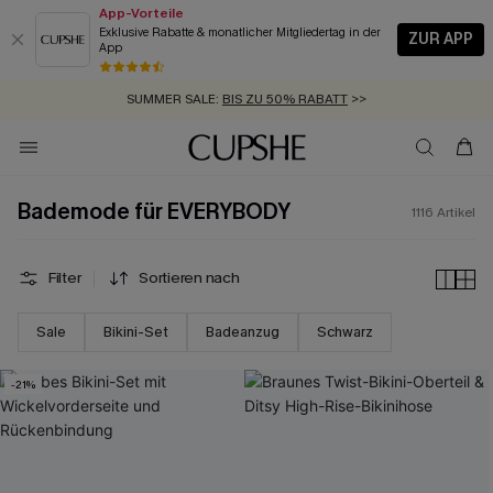
App-Vorteile
Exklusive Rabatte & monatlicher Mitgliedertag in der
ZUR APP
App
GRATIS MASSBAND MIT JEDEM SCHNELLVERSAND-ARTIKEL >>
SUMMER SALE:
BIS ZU 50% RABATT
>>
ZUM NEWSLETTER:
BIS ZU -20% EXTRA ERHALTEN
>>
KOSTENLOSER VERSAND AB 89 €
>>
Bademode für EVERYBODY
1116
Artikel
Filter
Sortieren nach
Sale
Bikini-Set
Badeanzug
Schwarz
-21%