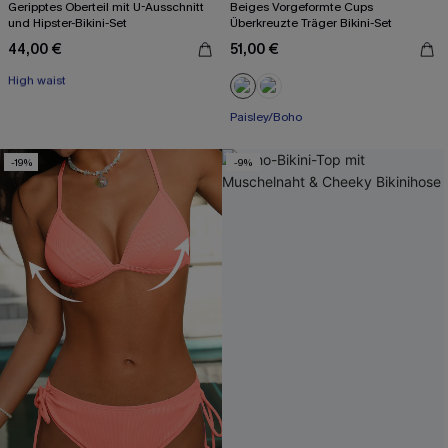
Geripptes Oberteil mit U-Ausschnitt
Beiges Vorgeformte Cups
und Hipster-Bikini-Set
Überkreuzte Träger Bikini-Set
44,00 €
51,00 €
Mit Gratis-Maßband
High waist
Mit Gratis-Maßband
Paisley/Boho
-19%
-9%