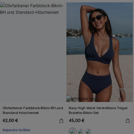
Olivfarbener Farbblock-Bikini-BH und
Navy High Waist Verstellbare Träger
Standard-Höschenset
Bralette-Bikini-Set
42,00 €
45,00 €
Mit Gratis-Maßband
Separate Größen