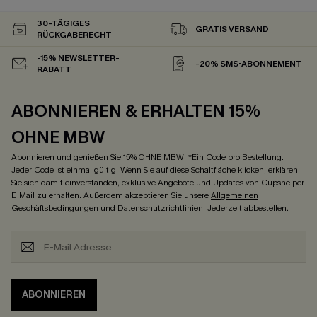
30-TÄGIGES
GRATIS VERSAND
RÜCKGABERECHT
-15% NEWSLETTER-
-20% SMS-ABONNEMENT
RABATT
ABONNIEREN & ERHALTEN 15%
OHNE MBW
Abonnieren und genießen Sie 15% OHNE MBW! *Ein Code pro Bestellung.
Jeder Code ist einmal gültig. Wenn Sie auf diese Schaltfläche klicken, erklären
Sie sich damit einverstanden, exklusive Angebote und Updates von Cupshe per
E-Mail zu erhalten. Außerdem akzeptieren Sie unsere
Allgemeinen
Geschäftsbedingungen
und
Datenschutzrichtlinien
. Jederzeit abbestellen.
ABONNIEREN