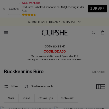
App-Vorteile
Exklusive Rabatte & monatlicher Mitgliedertag in der
ZUR APP
App
GRATIS MASSBAND MIT JEDEM SCHNELLVERSAND-ARTIKEL >>
SUMMER SALE:
BIS ZU 50% RABATT
>>
ZUM NEWSLETTER:
BIS ZU -20% EXTRA ERHALTEN
>>
KOSTENLOSER VERSAND AB 89 €
>>
30% ab 29 €
CODE: DDA30
*Auf das gesamte Sortiment. Spare Max 40 €
*Gültig nur für 48 Stunden und nicht kombinierbar.
Rückkehr ins Büro
731
Artikel
Filter
Sortieren nach
Sale
Kleid
Cover ups
Schwarz