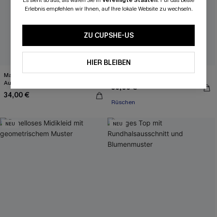
Es sieht so aus, als wären Sie in
Vereinigte Staaten
.
Für das beste
Erlebnis empfehlen wir Ihnen, auf Ihre lokale Website zu wechseln.
ZU CUPSHE-US
HIER BLEIBEN
Marineblaues Träger-Top mit V-
Gestreiftes Strick-Peplum-Top
Ausschnitt und Spitzenbesatz
39,00 €
34,00 €
Rüschen
NEU
NEU