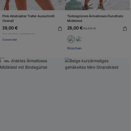
Pink Abstrakter Tiefer Ausschnitt
Türkisgrünes Ärmelloses Rundhals
Overall
Midikleid
39,00 €
26,00 €
33,00 €
Mit Gratis-Maßband
Gesmokt
Mit Gratis-Maßband
Rüschen
-19%