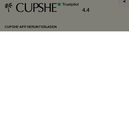
und
Datenschutzbestimmungen
. Sie können sich jederzeit abmelden.
4.4
ABONNIEREN
CUPSHE-APP HERUNTERLADEN
FOLGEN SIE UNS AUF
©2026 CUPSHE DEUTSCHLAND
Datenschutz
&
AGB
&
Zugänglichkeitserklärung
Cookie-Einstellungen