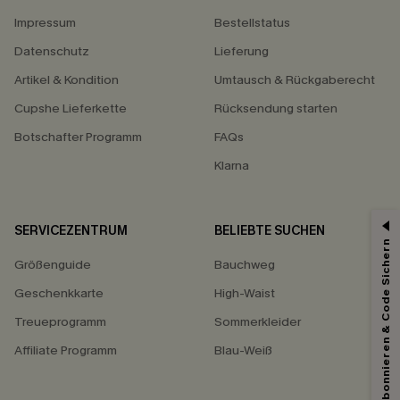
Impressum
Bestellstatus
Datenschutz
Lieferung
Artikel & Kondition
Umtausch & Rückgaberecht
Cupshe Lieferkette
Rücksendung starten
Botschafter Programm
FAQs
Klarna
SERVICEZENTRUM
BELIEBTE SUCHEN
15% ERHALTEN
Abonnieren & Code Sichern
Größenguide
Bauchweg
15% ohne MBW für E-Mail-Abonnenten.
*Ein Code pro Bestellung. Jeder Code ist einmal gültig.
Geschenkkarte
High-Waist
Treueprogramm
Sommerkleider
Affiliate Programm
Blau-Weiß
Mit dem Klick auf diese Schaltfläche erklären Sie sich damit einverstanden,
exklusive Werbeaktionen und Updates von Cupshe per E-Mail zu erhalten.
Sie akzeptieren außerdem unsere
Allgemeinen Geschäftsbedingungen