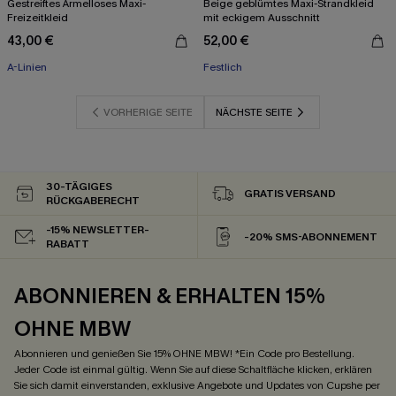
Gestreiftes Ärmelloses Maxi-
Beige geblümtes Maxi-Strandkleid
Freizeitkleid
mit eckigem Ausschnitt
43,00 €
52,00 €
A-Linien
Festlich
VORHERIGE SEITE
NÄCHSTE SEITE
30-TÄGIGES
GRATIS VERSAND
RÜCKGABERECHT
-15% NEWSLETTER-
-20% SMS-ABONNEMENT
RABATT
ABONNIEREN & ERHALTEN 15%
OHNE MBW
Abonnieren und genießen Sie 15% OHNE MBW! *Ein Code pro Bestellung.
Jeder Code ist einmal gültig. Wenn Sie auf diese Schaltfläche klicken, erklären
Sie sich damit einverstanden, exklusive Angebote und Updates von Cupshe per