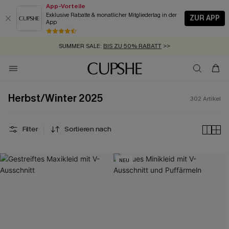
App-Vorteile
Exklusive Rabatte & monatlicher Mitgliedertag in der
ZUR APP
App
GRATIS MASSBAND MIT JEDEM SCHNELLVERSAND-ARTIKEL >>
SUMMER SALE:
BIS ZU 50% RABATT
>>
ZUM NEWSLETTER:
BIS ZU -20% EXTRA ERHALTEN
>>
KOSTENLOSER VERSAND AB 89 €
>>
Herbst/Winter 2025
302
Artikel
Filter
Sortieren nach
NEU