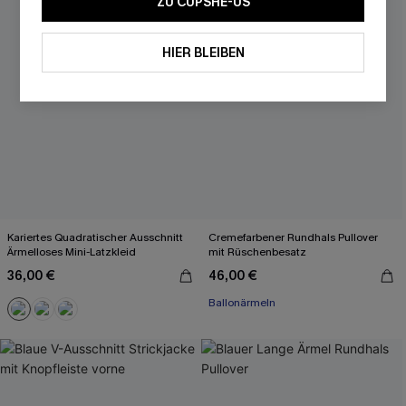
ZU CUPSHE-US
HIER BLEIBEN
Kariertes Quadratischer Ausschnitt
Cremefarbener Rundhals Pullover
Ärmelloses Mini-Latzkleid
mit Rüschenbesatz
36,00 €
46,00 €
Ballonärmeln