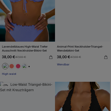
Lavendelblaues High-Waist Tiefer
Animal-Print Neckholder-Triangel-
Ausschnitt Neckholder-Bikini-Set
Wendebikini-Set
38,00 €
38,00 €
47,00 €
47,00 €
Wendbar
+1
High waist
-21%