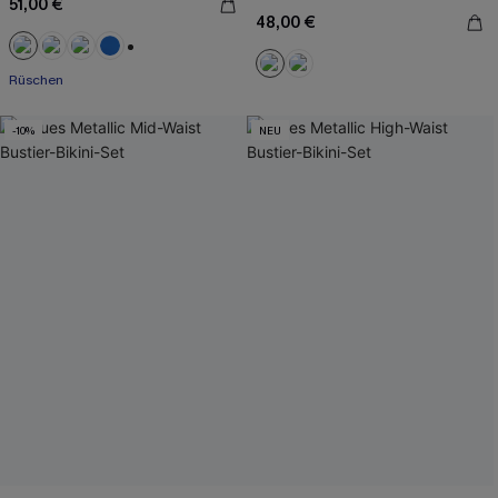
51,00 €
48,00 €
+2
Rüschen
-10%
NEU