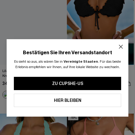
Bestätigen Sie Ihren Versandstandort
Es sieht so aus, als wären Sie in
Vereinigte Staaten
.
Für das beste
Erlebnis empfehlen wir Ihnen, auf Ihre lokale Website zu wechseln.
Lila Low-Waist Triangel-Bikini-Set mit
Schwarzes Tiefer Ausschnitt High-
Kreuzträgern
Waist Neckholder-Bikini-Set
34,00 €
48,00 €
ZU CUPSHE-US
43,00 €
HIER BLEIBEN
+1
High waist
-19%