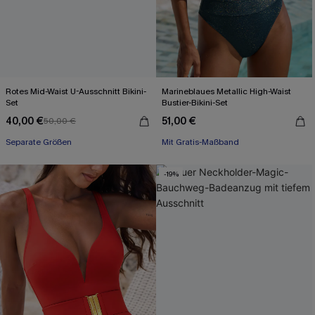
Rotes Mid-Waist U-Ausschnitt Bikini-
Marineblaues Metallic High-Waist
Set
Bustier-Bikini-Set
40,00 €
51,00 €
50,00 €
Mit Gratis-Maßband
Separate Größen
High waist
Mit Gratis-Maßband
-19%