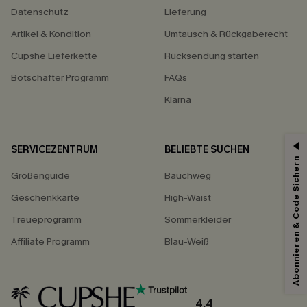
Datenschutz
Lieferung
Artikel & Kondition
Umtausch & Rückgaberecht
Cupshe Lieferkette
Rücksendung starten
Botschafter Programm
FAQs
Klarna
SERVICEZENTRUM
BELIEBTE SUCHEN
Abonnieren & Code Sichern
15% ERHALTEN
Größenguide
Bauchweg
15% ohne MBW für E-Mail-Abonnenten.
Geschenkkarte
High-Waist
*Ein Code pro Bestellung. Jeder Code ist einmal gültig.
Treueprogramm
Sommerkleider
Affiliate Programm
Blau-Weiß
Mit dem Klick auf diese Schaltfläche erklären Sie sich damit einverstanden,
exklusive Werbeaktionen und Updates von Cupshe per E-Mail zu erhalten.
Sie akzeptieren außerdem unsere
Allgemeinen Geschäftsbedingungen
4.4
und
Datenschutzbestimmungen
. Sie können sich jederzeit abmelden.