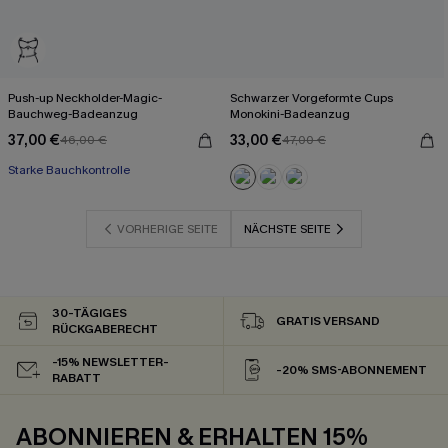
Push-up Neckholder-Magic-
Schwarzer Vorgeformte Cups
Bauchweg-Badeanzug
Monokini-Badeanzug
37,00 €
33,00 €
46,00 €
47,00 €
Starke Bauchkontrolle
VORHERIGE SEITE
NÄCHSTE SEITE
30-TÄGIGES
GRATIS VERSAND
RÜCKGABERECHT
-15% NEWSLETTER-
-20% SMS-ABONNEMENT
RABATT
ABONNIEREN & ERHALTEN 15%