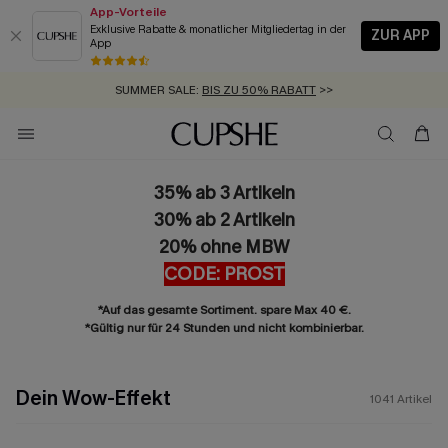
App-Vorteile
Exklusive Rabatte & monatlicher Mitgliedertag in der
ZUR APP
App
GRATIS MASSBAND MIT JEDEM SCHNELLVERSAND-ARTIKEL >>
SUMMER SALE:
BIS ZU 50% RABATT
>>
ZUM NEWSLETTER:
BIS ZU -20% EXTRA ERHALTEN
>>
KOSTENLOSER VERSAND AB 89 €
>>
35% ab 3 Artikeln
30% ab 2 Artikeln
20% ohne MBW
CODE: PROST
*Auf das gesamte Sortiment. spare Max 40 €.
*Gültig nur für 24 Stunden und nicht kombinierbar.
Dein Wow-Effekt
1041
Artikel