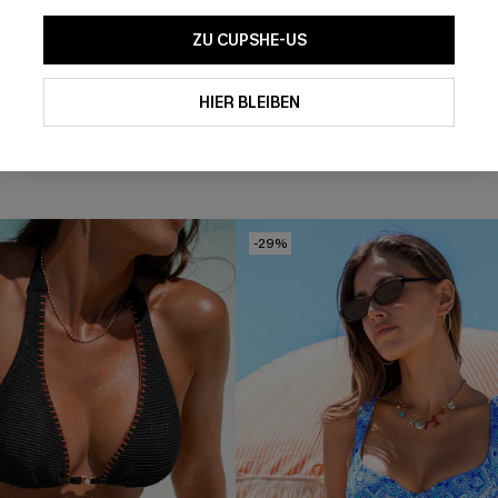
ZU CUPSHE-US
oses Midi-Strick-
Blau Gestreiftes Kurzarm Mini
Strandkleid
HIER BLEIBEN
26,00 €
 €
37,00 €
-29%