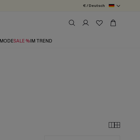
€ / Deutsch
MODE
SALE %
IM TREND