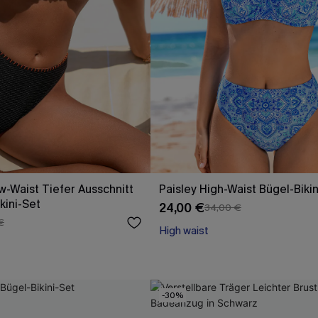
-Waist Tiefer Ausschnitt
Paisley High-Waist Bügel-Biki
kini-Set
24,00 €
34,00 €
€
High waist
-30%