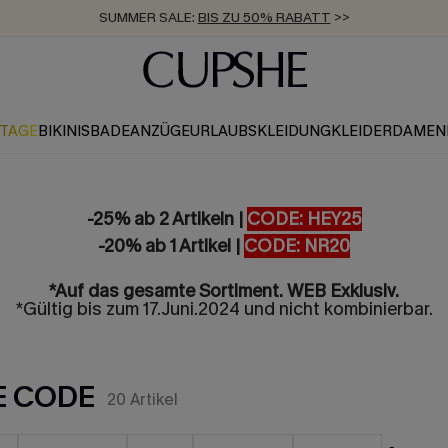
ZUM NEWSLETTER:
BIS ZU -20% EXTRA ERHALTEN
>>
KOSTENLOSER VERSAND AB 89 €
>>
KTAGE
BIKINIS
BADEANZÜGE
URLAUBSKLEIDUNG
KLEIDER
DAMEN
-25% ab 2 Artikeln |
CODE: HEY25
-20% ab 1 Artikel |
CODE: NR20
*Auf das gesamte Sortiment. WEB Exklusiv.
*Gültig bis zum 17.Juni.2024 und nicht kombinierbar.
E CODE
20
Artikel