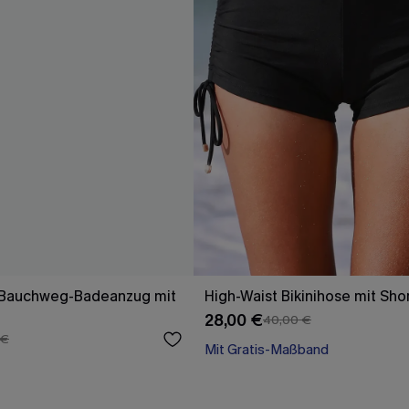
 Bauchweg-Badeanzug mit
High-Waist Bikinihose mit Sho
28,00 €
40,00 €
Mit Gratis-Maßband
 €
High waist
Mit Gratis-Maßband