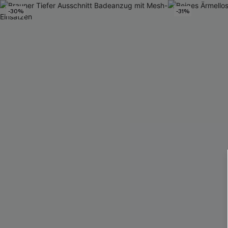
-30%
-31%