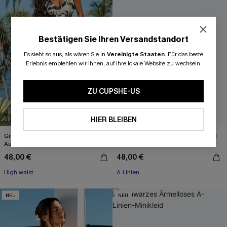
Bestätigen Sie Ihren Versandstandort
Es sieht so aus, als wären Sie in
Vereinigte Staaten
.
Für das beste
Erlebnis empfehlen wir Ihnen, auf Ihre lokale Website zu wechseln.
ZU CUPSHE-US
HIER BLEIBEN
Grün Tropisches Maxikleid mit V-
Blaues Gesmoktes Mini-Strandkleid
Ausschnitt
mit V-Ausschnitt
48,00 €
48,00 €
High waist
A-Linien
NEU
NEU