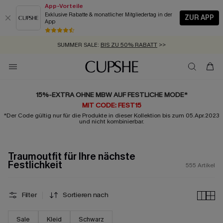
App-Vorteile
Exklusive Rabatte & monatlicher Mitgliedertag in der
ZUR APP
App
GRATIS MASSBAND MIT JEDEM SCHNELLVERSAND-ARTIKEL >>
SUMMER SALE:
BIS ZU 50% RABATT
>>
ZUM NEWSLETTER:
BIS ZU -20% EXTRA ERHALTEN
>>
KOSTENLOSER VERSAND AB 89 €
>>
15%-EXTRA OHNE MBW AUF FESTLICHE MODE*
MIT CODE: FEST15
*Der Code gültig nur für die Produkte in dieser Kollektion bis zum 05.Apr.2023
und nicht kombinierbar.
Traumoutfit für Ihre nächste
Festlichkeit
555
Artikel
Filter
Sortieren nach
Sale
Kleid
Schwarz