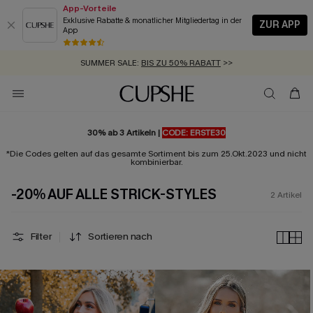
App-Vorteile
Exklusive Rabatte & monatlicher Mitgliedertag in der
ZUR APP
App
GRATIS MASSBAND MIT JEDEM SCHNELLVERSAND-ARTIKEL >>
SUMMER SALE:
BIS ZU 50% RABATT
>>
ZUM NEWSLETTER:
KOSTENLOSER VERSAND AB 89 €
BIS ZU -20% EXTRA ERHALTEN
>>
>>
30% ab 3 Artikeln |
CODE: ERSTE30
*Die Codes gelten auf das gesamte Sortiment bis zum 25.Okt.2023 und nicht
kombinierbar.
-20% AUF ALLE STRICK-STYLES
2
Artikel
Filter
Sortieren nach