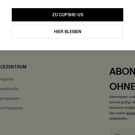
ZU CUPSHE-US
HIER BLEIBEN
GRATIS VERSAND
-15% NEWSLETTER-
ICEZENTRUM
ABON
enguide
OHN
enkkarte
Abonnieren und 
eprogramm
einmal gültig. W
ate Programm
exklusive Angeb
Sie unsere
Allg
abbestellen.