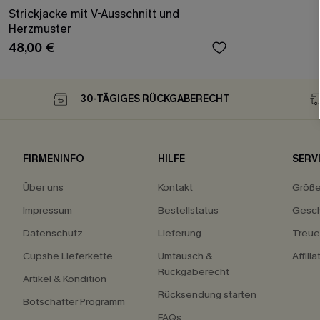
Strickjacke mit V-Ausschnitt und
Herzmuster
48,00 €
30-TÄGIGES RÜCKGABERECHT
FIRMENINFO
HILFE
SERV
Über uns
Kontakt
Größ
Impressum
Bestellstatus
Gesch
Datenschutz
Lieferung
Treu
Cupshe Lieferkette
Umtausch &
Affili
Rückgaberecht
Artikel & Kondition
Rücksendung starten
Botschafter Programm
FAQs