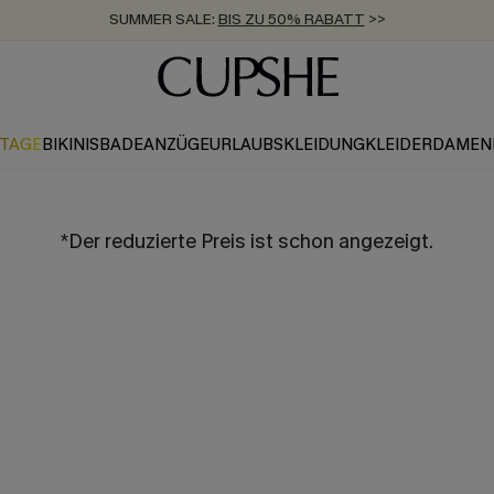
SUMMER SALE:
BIS ZU 50% RABATT
>>
ZUM NEWSLETTER:
KOSTENLOSER VERSAND AB 89 €
BIS ZU -20% EXTRA ERHALTEN
>>
>>
KTAGE
BIKINIS
BADEANZÜGE
URLAUBSKLEIDUNG
KLEIDER
DAMEN
*Der reduzierte Preis ist schon angezeigt.